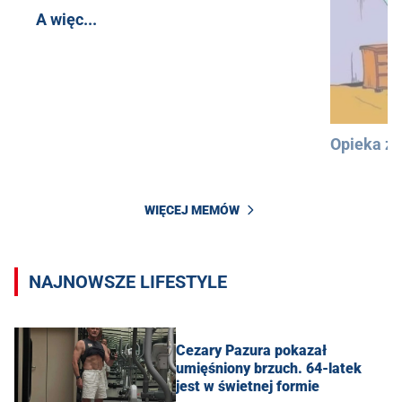
A więc...
Opieka z
WIĘCEJ MEMÓW
NAJNOWSZE LIFESTYLE
Cezary Pazura pokazał
umięśniony brzuch. 64-latek
jest w świetnej formie