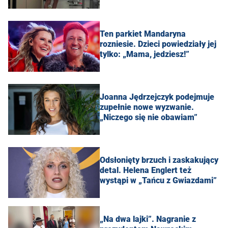
Ten parkiet Mandaryna
rozniesie. Dzieci powiedziały jej
tylko: „Mama, jedziesz!”
Joanna Jędrzejczyk podejmuje
zupełnie nowe wyzwanie.
„Niczego się nie obawiam”
Odsłonięty brzuch i zaskakujący
detal. Helena Englert też
wystąpi w „Tańcu z Gwiazdami”
„Na dwa lajki”. Nagranie z