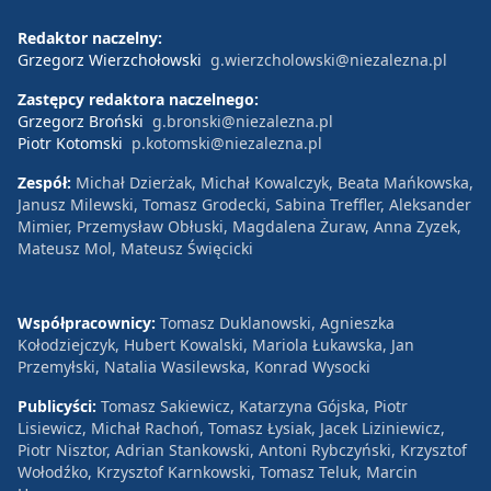
Redaktor naczelny:
Grzegorz Wierzchołowski
g.wierzcholowski@niezalezna.pl
Zastępcy redaktora naczelnego:
Grzegorz Broński
g.bronski@niezalezna.pl
Piotr Kotomski
p.kotomski@niezalezna.pl
Zespół:
Michał Dzierżak, Michał Kowalczyk, Beata Mańkowska,
Janusz Milewski, Tomasz Grodecki, Sabina Treffler, Aleksander
Mimier, Przemysław Obłuski, Magdalena Żuraw, Anna Zyzek,
Mateusz Mol, Mateusz Święcicki
Współpracownicy:
Tomasz Duklanowski, Agnieszka
Kołodziejczyk, Hubert Kowalski, Mariola Łukawska, Jan
Przemyłski, Natalia Wasilewska, Konrad Wysocki
Publicyści:
Tomasz Sakiewicz, Katarzyna Gójska, Piotr
Lisiewicz, Michał Rachoń, Tomasz Łysiak, Jacek Liziniewicz,
Piotr Nisztor, Adrian Stankowski, Antoni Rybczyński, Krzysztof
Wołodźko, Krzysztof Karnkowski, Tomasz Teluk, Marcin