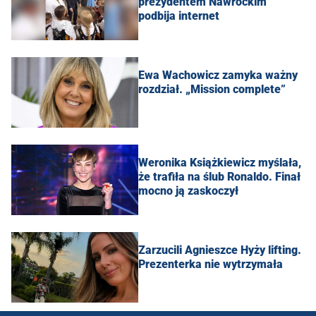
prezydentem Nawrockim
podbija internet
Ewa Wachowicz zamyka ważny
rozdział. „Mission complete”
Weronika Książkiewicz myślała,
że trafiła na ślub Ronaldo. Finał
mocno ją zaskoczył
Zarzucili Agnieszce Hyży lifting.
Prezenterka nie wytrzymała