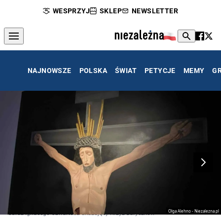
WESPRZYJ
SKLEP
NEWSLETTER
NAJNOWSZE
POLSKA
ŚWIAT
PETYCJE
MEMY
G
Olga Alehno - Niezalezna.pl
Obraz Ignacego Czwartosa ukazujący Krzyż Baryczków