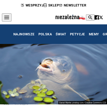
WESPRZYJ
SKLEP
NEWSLETTER
NAJNOWSZE
POLSKA
ŚWIAT
PETYCJE
MEMY
G
Daniel Wanke; pixabay.com / Creative Commons CC0
zdjęcie ilustracyjne