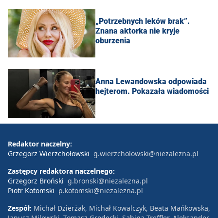
„Potrzebnych leków brak”.
Znana aktorka nie kryje
oburzenia
Anna Lewandowska odpowiada
hejterom. Pokazała wiadomości
Redaktor naczelny:
Grzegorz Wierzchołowski
g.wierzcholowski@niezalezna.pl
Zastępcy redaktora naczelnego:
Grzegorz Broński
g.bronski@niezalezna.pl
Piotr Kotomski
p.kotomski@niezalezna.pl
Zespół:
Michał Dzierżak, Michał Kowalczyk, Beata Mańkowska,
Janusz Milewski, Tomasz Grodecki, Sabina Treffler, Aleksander