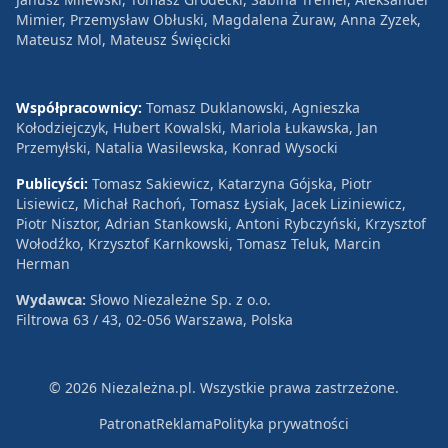
Mimier, Przemysław Obłuski, Magdalena Żuraw, Anna Zyzek,
Mateusz Mol, Mateusz Święcicki
Współpracownicy:
Tomasz Duklanowski, Agnieszka
Kołodziejczyk, Hubert Kowalski, Mariola Łukawska, Jan
Przemyłski, Natalia Wasilewska, Konrad Wysocki
Publicyści:
Tomasz Sakiewicz, Katarzyna Gójska, Piotr
Lisiewicz, Michał Rachoń, Tomasz Łysiak, Jacek Liziniewicz,
Piotr Nisztor, Adrian Stankowski, Antoni Rybczyński, Krzysztof
Wołodźko, Krzysztof Karnkowski, Tomasz Teluk, Marcin
Herman
Wydawca:
Słowo Niezależne Sp. z o.o.
Filtrowa 63 / 43, 02-056 Warszawa, Polska
© 2026 Niezależna.pl. Wszystkie prawa zastrzeżone.
Patronat
Reklama
Polityka prywatności