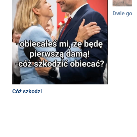
Dwie god
Cóż szkodzi