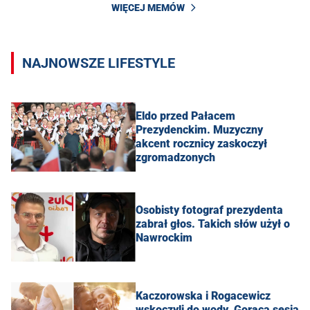
WIĘCEJ MEMÓW
NAJNOWSZE LIFESTYLE
Eldo przed Pałacem
Prezydenckim. Muzyczny
akcent rocznicy zaskoczył
zgromadzonych
Osobisty fotograf prezydenta
zabrał głos. Takich słów użył o
Nawrockim
Kaczorowska i Rogacewicz
wskoczyli do wody. Gorąca sesja