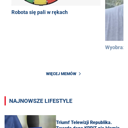
Robota się pali w rękach
Wyobraźc
WIĘCEJ MEMÓW
NAJNOWSZE LIFESTYLE
Triumf Telewizji Republika.