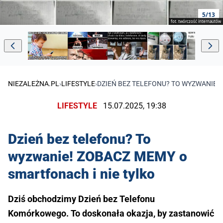
5/13
fot. twórczość internautów
NIEZALEŻNA.PL
›
LIFESTYLE
›
DZIEŃ BEZ TELEFONU? TO WYZWANIE!
LIFESTYLE
15.07.2025, 19:38
Dzień bez telefonu? To
wyzwanie! ZOBACZ MEMY o
smartfonach i nie tylko
Dziś obchodzimy Dzień bez Telefonu
Komórkowego. To doskonała okazja, by zastanowić