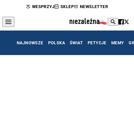
WESPRZYJ
SKLEP
NEWSLETTER
NAJNOWSZE
POLSKA
ŚWIAT
PETYCJE
MEMY
G