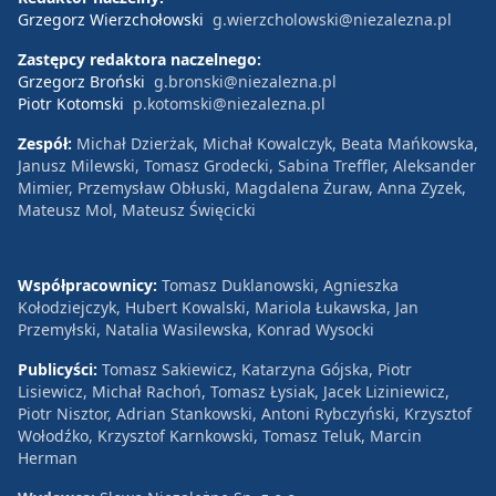
Grzegorz Wierzchołowski
g.wierzcholowski@niezalezna.pl
Zastępcy redaktora naczelnego:
Grzegorz Broński
g.bronski@niezalezna.pl
Piotr Kotomski
p.kotomski@niezalezna.pl
Zespół:
Michał Dzierżak, Michał Kowalczyk, Beata Mańkowska,
Janusz Milewski, Tomasz Grodecki, Sabina Treffler, Aleksander
Mimier, Przemysław Obłuski, Magdalena Żuraw, Anna Zyzek,
Mateusz Mol, Mateusz Święcicki
Współpracownicy:
Tomasz Duklanowski, Agnieszka
Kołodziejczyk, Hubert Kowalski, Mariola Łukawska, Jan
Przemyłski, Natalia Wasilewska, Konrad Wysocki
Publicyści:
Tomasz Sakiewicz, Katarzyna Gójska, Piotr
Lisiewicz, Michał Rachoń, Tomasz Łysiak, Jacek Liziniewicz,
Piotr Nisztor, Adrian Stankowski, Antoni Rybczyński, Krzysztof
Wołodźko, Krzysztof Karnkowski, Tomasz Teluk, Marcin
Herman