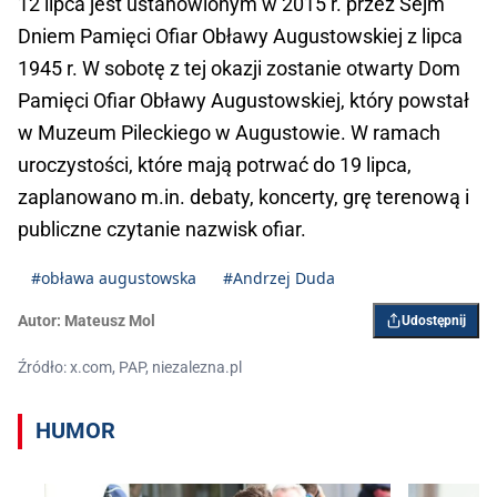
12 lipca jest ustanowionym w 2015 r. przez Sejm
Dniem Pamięci Ofiar Obławy Augustowskiej z lipca
1945 r. W sobotę z tej okazji zostanie otwarty Dom
Pamięci Ofiar Obławy Augustowskiej, który powstał
w Muzeum Pileckiego w Augustowie. W ramach
uroczystości, które mają potrwać do 19 lipca,
zaplanowano m.in. debaty, koncerty, grę terenową i
publiczne czytanie nazwisk ofiar.
#obława augustowska
#Andrzej Duda
Autor:
Mateusz Mol
Udostępnij
Źródło: x.com, PAP, niezalezna.pl
HUMOR