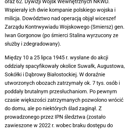
oraz 62. Dywizji Wojsk Wewnętrznych NKWD.
Wspierały ich dwie kompanie polskiego wojska i
milicja. Dowództwo nad operacją objął wiceszef
Zarządu Kontrwywiadu Wojskowego (Smiersz) gen.
Iwan Gorgonow (po śmierci Stalina wyrzucony ze
służby i zdegradowany).
Między 10 a 25 lipca 1945 r. wysłane do akcji
oddziały spacyfikowały okolice Suwałk, Augustowa,
Sokółki i Dąbrowy Białostockiej. W doraźnie
utworzonych obozach zatrzymały ok. 7 tys. osób i
poddały brutalnym przesłuchaniom. Po pewnym
czasie większości zatrzymanych pozwolono wrócić
do domu, ale po niektórych ślad zaginął. Z
prowadzonego przez IPN śledztwa (zostało
zawieszone w 2022 r. wobec braku dostępu do