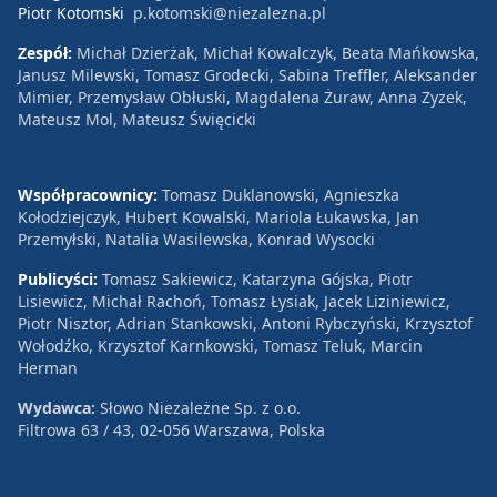
Piotr Kotomski
p.kotomski@niezalezna.pl
Zespół:
Michał Dzierżak, Michał Kowalczyk, Beata Mańkowska,
Janusz Milewski, Tomasz Grodecki, Sabina Treffler, Aleksander
Mimier, Przemysław Obłuski, Magdalena Żuraw, Anna Zyzek,
Mateusz Mol, Mateusz Święcicki
Współpracownicy:
Tomasz Duklanowski, Agnieszka
Kołodziejczyk, Hubert Kowalski, Mariola Łukawska, Jan
Przemyłski, Natalia Wasilewska, Konrad Wysocki
Publicyści:
Tomasz Sakiewicz, Katarzyna Gójska, Piotr
Lisiewicz, Michał Rachoń, Tomasz Łysiak, Jacek Liziniewicz,
Piotr Nisztor, Adrian Stankowski, Antoni Rybczyński, Krzysztof
Wołodźko, Krzysztof Karnkowski, Tomasz Teluk, Marcin
Herman
Wydawca:
Słowo Niezależne Sp. z o.o.
Filtrowa 63 / 43, 02-056 Warszawa, Polska