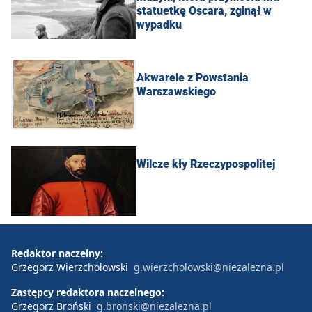
statuetkę Oscara, zginął w
wypadku
Akwarele z Powstania
Warszawskiego
Wilcze kły Rzeczypospolitej
Redaktor naczelny:
Grzegorz Wierzchołowski
g.wierzcholowski@niezalezna.pl
Zastępcy redaktora naczelnego:
Grzegorz Broński
g.bronski@niezalezna.pl