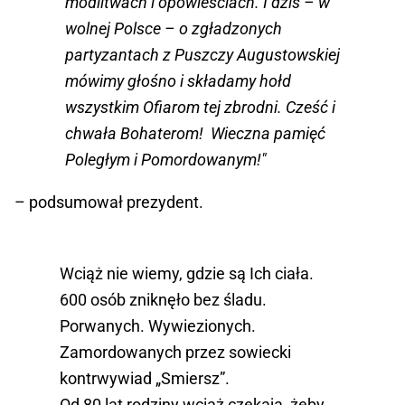
modlitwach i opowieściach. I dziś – w
wolnej Polsce – o zgładzonych
partyzantach z Puszczy Augustowskiej
mówimy głośno i składamy hołd
wszystkim Ofiarom tej zbrodni. Cześć i
chwała Bohaterom! Wieczna pamięć
Poległym i Pomordowanym!"
– podsumował prezydent.
Wciąż nie wiemy, gdzie są Ich ciała.
600 osób zniknęło bez śladu.
Porwanych. Wywiezionych.
Zamordowanych przez sowiecki
kontrwywiad „Smiersz”.
Od 80 lat rodziny wciąż czekają, żeby