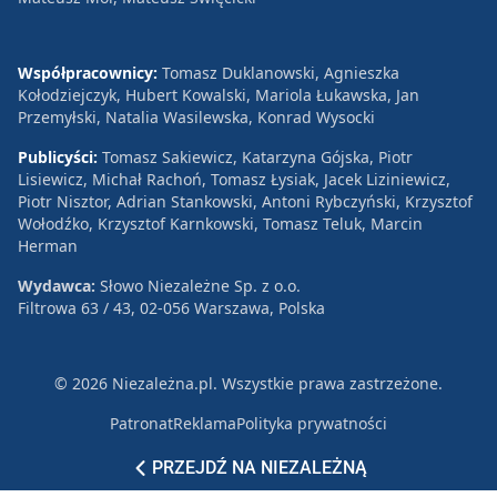
Współpracownicy:
Tomasz Duklanowski, Agnieszka
Kołodziejczyk, Hubert Kowalski, Mariola Łukawska, Jan
Przemyłski, Natalia Wasilewska, Konrad Wysocki
Publicyści:
Tomasz Sakiewicz, Katarzyna Gójska, Piotr
Lisiewicz, Michał Rachoń, Tomasz Łysiak, Jacek Liziniewicz,
Piotr Nisztor, Adrian Stankowski, Antoni Rybczyński, Krzysztof
Wołodźko, Krzysztof Karnkowski, Tomasz Teluk, Marcin
Herman
Wydawca:
Słowo Niezależne Sp. z o.o.
Filtrowa 63 / 43, 02-056 Warszawa, Polska
© 2026 Niezależna.pl. Wszystkie prawa zastrzeżone.
Patronat
Reklama
Polityka prywatności
PRZEJDŹ NA NIEZALEŻNĄ