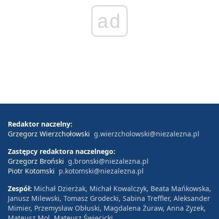
ad
Redaktor naczelny:
Grzegorz Wierzchołowski
g.wierzcholowski@niezalezna.pl
Zastępcy redaktora naczelnego:
Grzegorz Broński
g.bronski@niezalezna.pl
Piotr Kotomski
p.kotomski@niezalezna.pl
Zespół:
Michał Dzierżak, Michał Kowalczyk, Beata Mańkowska,
Janusz Milewski, Tomasz Grodecki, Sabina Treffler, Aleksander
Mimier, Przemysław Obłuski, Magdalena Żuraw, Anna Zyzek,
Mateusz Mol, Mateusz Święcicki