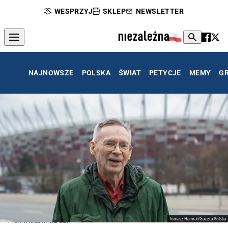
WESPRZYJ
SKLEP
NEWSLETTER
NAJNOWSZE
POLSKA
ŚWIAT
PETYCJE
MEMY
G
Tomasz Hamrat/Gazeta Polska
Prof. Włodzimierz Gut