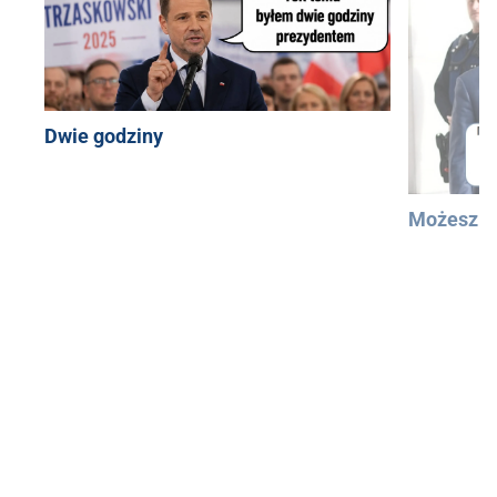
Dwie godziny
Możesz u