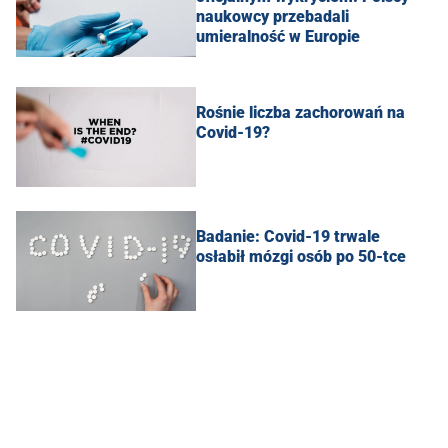
naukowcy przebadali
umieralność w Europie
Rośnie liczba zachorowań na
Covid-19?
Badanie: Covid-19 trwale
osłabił mózgi osób po 50-tce