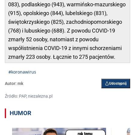
083), podlaskiego (943), warmińsko-mazurskiego
(915), opolskiego (844), lubelskiego (831),
świętokrzyskiego (825), zachodniopomorskiego
(768) i lubuskiego (688). Z powodu COVID-19
zmarły 52 osoby, natomiast z powodu
współistnienia COVID-19 z innymi schorzeniami
zmarły 223 osoby. Łącznie to 275 pacjentów.
#koronawirus
Autor:
mk
Udostępnij
Źródło: PAP, niezalezna.pl
HUMOR