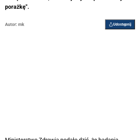
porażkę".
Autor:
mk
Udostępnij
Ministerstwo Zdrowia podało dziś, że badania