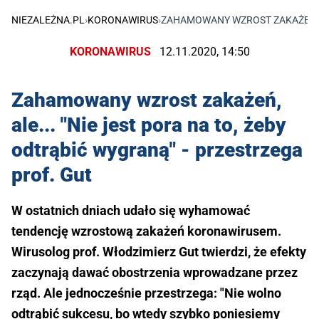
NIEZALEŻNA.PL
›
KORONAWIRUS
›
ZAHAMOWANY WZROST ZAKAŻEŃ, AL
KORONAWIRUS
12.11.2020, 14:50
Zahamowany wzrost zakażeń,
ale... "Nie jest pora na to, żeby
odtrąbić wygraną" - przestrzega
prof. Gut
W ostatnich dniach udało się wyhamować
tendencję wzrostową zakażeń koronawirusem.
Wirusolog prof. Włodzimierz Gut twierdzi, że efekty
zaczynają dawać obostrzenia wprowadzane przez
rząd. Ale jednocześnie przestrzega: "Nie wolno
odtrąbić sukcesu, bo wtedy szybko poniesiemy