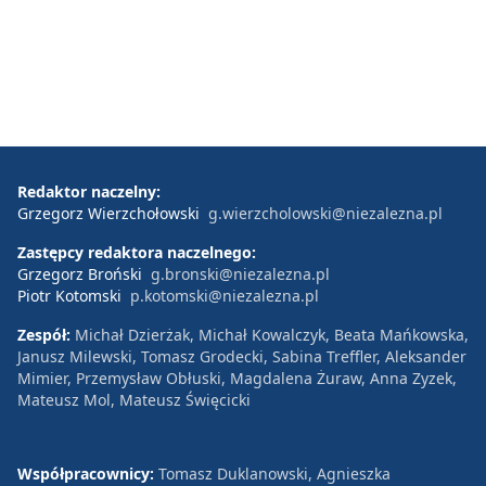
Redaktor naczelny:
Grzegorz Wierzchołowski
g.wierzcholowski@niezalezna.pl
Zastępcy redaktora naczelnego:
Grzegorz Broński
g.bronski@niezalezna.pl
Piotr Kotomski
p.kotomski@niezalezna.pl
Zespół:
Michał Dzierżak, Michał Kowalczyk, Beata Mańkowska,
Janusz Milewski, Tomasz Grodecki, Sabina Treffler, Aleksander
Mimier, Przemysław Obłuski, Magdalena Żuraw, Anna Zyzek,
Mateusz Mol, Mateusz Święcicki
Współpracownicy:
Tomasz Duklanowski, Agnieszka