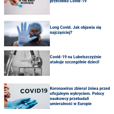
przeciwko Covid-19
Long Covid. Jak objawia się
najczęściej?
Covid-19 na Lubelszczyźnie
atakuje szczególnie dzieci!
Koronawirus zbierał żniwa przed
oficjalnym wykryciem. Polscy
naukowcy przebadali
umieralność w Europie