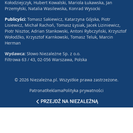
Kołodziejczyk, Hubert Kowalski, Mariola Łukawska, Jan
Przemyłski, Natalia Wasilewska, Konrad Wysocki
Publicyści:
Tomasz Sakiewicz, Katarzyna Gójska, Piotr
Lisiewicz, Michał Rachoń, Tomasz Łysiak, Jacek Liziniewicz,
Piotr Nisztor, Adrian Stankowski, Antoni Rybczyński, Krzysztof
Wołodźko, Krzysztof Karnkowski, Tomasz Teluk, Marcin
Herman
Wydawca:
Słowo Niezależne Sp. z o.o.
Filtrowa 63 / 43, 02-056 Warszawa, Polska
© 2026 Niezależna.pl. Wszystkie prawa zastrzeżone.
Patronat
Reklama
Polityka prywatności
PRZEJDŹ NA NIEZALEŻNĄ