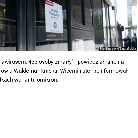
Filip Blazejowski/Gazeta Polska
wirusem, 433 osoby zmarły" - powiedział rano na
drowia Waldemar Kraska. Wiceminister poinformował
dkach wariantu omikron.