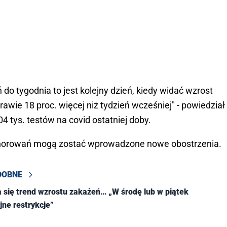
do tygodnia to jest kolejny dzień, kiedy widać wzrost
rawie 18 proc. więcej niż tydzień wcześniej" - powiedział
 tys. testów na covid ostatniej doby.
chorowań mogą zostać wprowadzone nowe obostrzenia.
DOBNE
a się trend wzrostu zakażeń… „W środę lub w piątek
jne restrykcje”