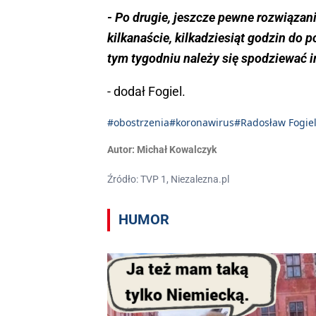
- Po drugie, jeszcze pewne rozwiązania
kilkanaście, kilkadziesiąt godzin do p
tym tygodniu należy się spodziewać inf
- dodał Fogiel.
#obostrzenia
#koronawirus
#Radosław Fogie
Autor:
Michał Kowalczyk
Źródło: TVP 1, Niezalezna.pl
HUMOR