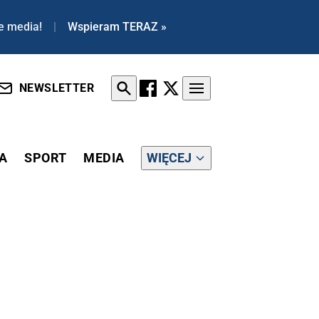
e media!
|
Wspieram TERAZ »
NEWSLETTER
A
SPORT
MEDIA
WIĘCEJ
E DUŻY WZROST LICZBY ZAKAŻEŃ