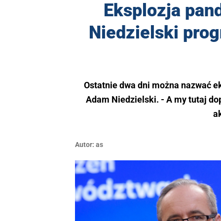
Eksplozja pand
Niedzielski prog
Ostatnie dwa dni można nazwać ek
Adam Niedzielski. - A my tutaj do
a
Autor:
as