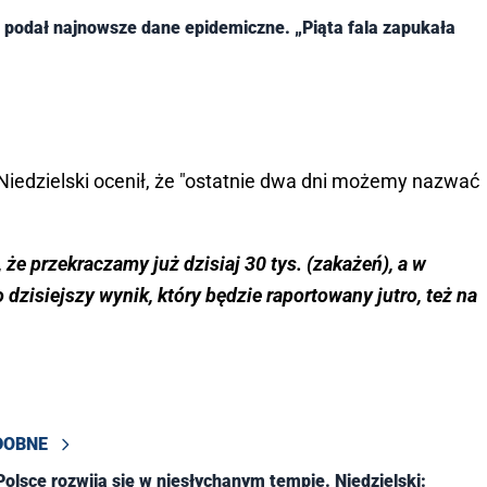
 podał najnowsze dane epidemiczne. „Piąta fala zapukała
iedzielski ocenił, że "ostatnie dwa dni możemy nazwać
, że przekraczamy już dzisiaj 30 tys. (zakażeń), a w
o dzisiejszy wynik, który będzie raportowany jutro, też na
DOBNE
Polsce rozwija się w niesłychanym tempie. Niedzielski: