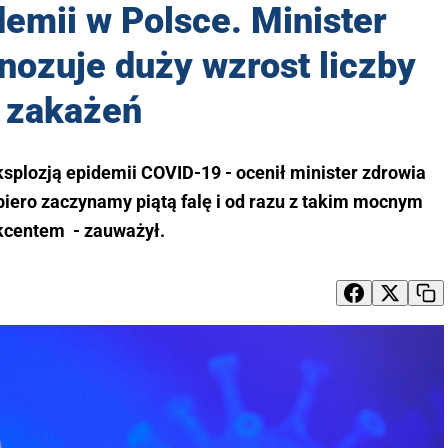
emii w Polsce. Minister
nozuje duży wzrost liczby
zakażeń
splozją epidemii COVID-19 - ocenił minister zdrowia
piero zaczynamy piątą falę i od razu z takim mocnym
kcentem - zauważył.