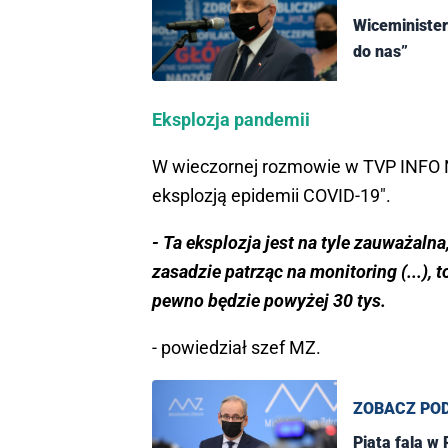
Wiceminister
do nas”
Eksplozja pandemii
W wieczornej rozmowie w TVP INFO N
eksplozją epidemii COVID-19".
- Ta eksplozja jest na tyle zauważalna
zasadzie patrząc na monitoring (...), t
pewno będzie powyżej 30 tys.
- powiedział szef MZ.
ZOBACZ PO
Piąta fala w 