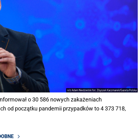
n/z Adam Niedzielski fot. Zbyszek Kaczmarek/Gazeta Polska
oinformował o 30 586 nowych zakażeniach
ch od początku pandemii przypadków to 4 373 718,
DOBNE