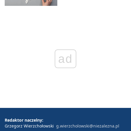
ad
Redaktor naczelny:
Grzegorz Wierzchołowski
g.wierzcholowski@niezalezna.pl