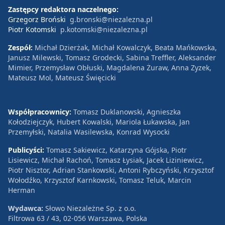
Zastępcy redaktora naczelnego:
Grzegorz Broński
g.bronski@niezalezna.pl
Piotr Kotomski
p.kotomski@niezalezna.pl
Zespół:
Michał Dzierżak, Michał Kowalczyk, Beata Mańkowska,
Janusz Milewski, Tomasz Grodecki, Sabina Treffler, Aleksander
Mimier, Przemysław Obłuski, Magdalena Żuraw, Anna Zyzek,
Mateusz Mol, Mateusz Święcicki
Współpracownicy:
Tomasz Duklanowski, Agnieszka
Kołodziejczyk, Hubert Kowalski, Mariola Łukawska, Jan
Przemyłski, Natalia Wasilewska, Konrad Wysocki
Publicyści:
Tomasz Sakiewicz, Katarzyna Gójska, Piotr
Lisiewicz, Michał Rachoń, Tomasz Łysiak, Jacek Liziniewicz,
Piotr Nisztor, Adrian Stankowski, Antoni Rybczyński, Krzysztof
Wołodźko, Krzysztof Karnkowski, Tomasz Teluk, Marcin
Herman
Wydawca:
Słowo Niezależne Sp. z o.o.
Filtrowa 63 / 43, 02-056 Warszawa, Polska