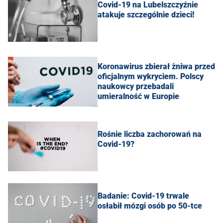
Covid-19 na Lubelszczyźnie
atakuje szczególnie dzieci!
Koronawirus zbierał żniwa przed
oficjalnym wykryciem. Polscy
naukowcy przebadali
umieralność w Europie
Rośnie liczba zachorowań na
Covid-19?
Badanie: Covid-19 trwale
osłabił mózgi osób po 50-tce