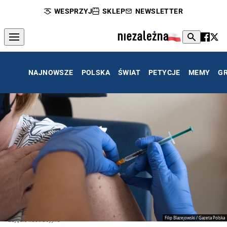
WESPRZYJ
SKLEP
NEWSLETTER
NAJNOWSZE
POLSKA
ŚWIAT
PETYCJE
MEMY
G
Filip Blazejowski / Gazeta Polska
zdjęcie ilustracyjne