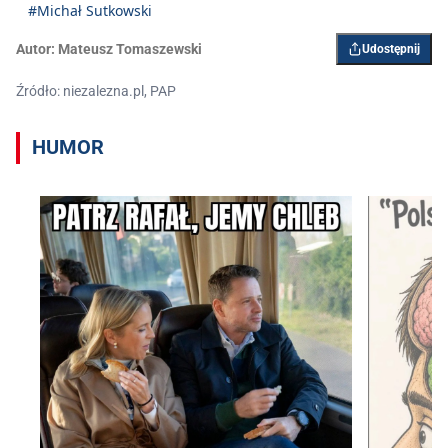
#Michał Sutkowski
Autor:
Mateusz Tomaszewski
Udostępnij
Źródło: niezalezna.pl, PAP
HUMOR