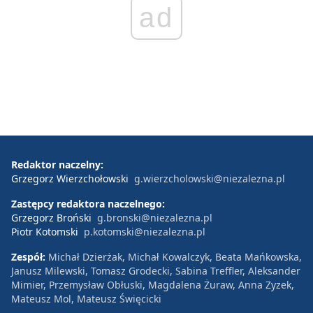
ad
Redaktor naczelny:
Grzegorz Wierzchołowski
g.wierzcholowski@niezalezna.pl
Zastępcy redaktora naczelnego:
Grzegorz Broński
g.bronski@niezalezna.pl
Piotr Kotomski
p.kotomski@niezalezna.pl
Zespół:
Michał Dzierżak, Michał Kowalczyk, Beata Mańkowska,
Janusz Milewski, Tomasz Grodecki, Sabina Treffler, Aleksander
Mimier, Przemysław Obłuski, Magdalena Żuraw, Anna Zyzek,
Mateusz Mol, Mateusz Święcicki