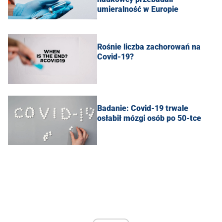
umieralność w Europie
Rośnie liczba zachorowań na
Covid-19?
Badanie: Covid-19 trwale
osłabił mózgi osób po 50-tce