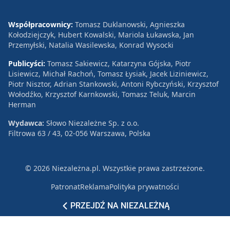
Współpracownicy:
Tomasz Duklanowski, Agnieszka
Kołodziejczyk, Hubert Kowalski, Mariola Łukawska, Jan
Przemyłski, Natalia Wasilewska, Konrad Wysocki
Publicyści:
Tomasz Sakiewicz, Katarzyna Gójska, Piotr
Lisiewicz, Michał Rachoń, Tomasz Łysiak, Jacek Liziniewicz,
Piotr Nisztor, Adrian Stankowski, Antoni Rybczyński, Krzysztof
Wołodźko, Krzysztof Karnkowski, Tomasz Teluk, Marcin
Herman
Wydawca:
Słowo Niezależne Sp. z o.o.
Filtrowa 63 / 43, 02-056 Warszawa, Polska
© 2026 Niezależna.pl. Wszystkie prawa zastrzeżone.
Patronat
Reklama
Polityka prywatności
PRZEJDŹ NA NIEZALEŻNĄ