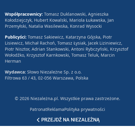
Współpracownicy:
Tomasz Duklanowski, Agnieszka
Kołodziejczyk, Hubert Kowalski, Mariola Łukawska, Jan
Przemyłski, Natalia Wasilewska, Konrad Wysocki
Publicyści:
Tomasz Sakiewicz, Katarzyna Gójska, Piotr
Lisiewicz, Michał Rachoń, Tomasz Łysiak, Jacek Liziniewicz,
Piotr Nisztor, Adrian Stankowski, Antoni Rybczyński, Krzysztof
Wołodźko, Krzysztof Karnkowski, Tomasz Teluk, Marcin
Herman
Wydawca:
Słowo Niezależne Sp. z o.o.
Filtrowa 63 / 43, 02-056 Warszawa, Polska
© 2026 Niezależna.pl. Wszystkie prawa zastrzeżone.
Patronat
Reklama
Polityka prywatności
PRZEJDŹ NA NIEZALEŻNĄ