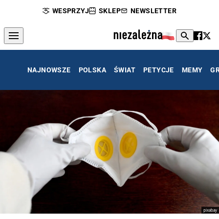
WESPRZYJ
SKLEP
NEWSLETTER
NAJNOWSZE
POLSKA
ŚWIAT
PETYCJE
MEMY
G
pixabay