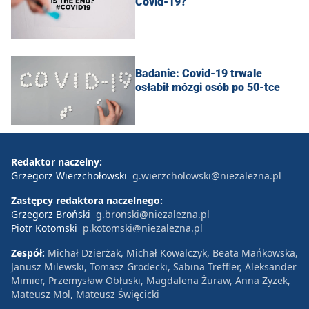
Covid-19?
Badanie: Covid-19 trwale
osłabił mózgi osób po 50-tce
Redaktor naczelny:
Grzegorz Wierzchołowski
g.wierzcholowski@niezalezna.pl
Zastępcy redaktora naczelnego:
Grzegorz Broński
g.bronski@niezalezna.pl
Piotr Kotomski
p.kotomski@niezalezna.pl
Zespół:
Michał Dzierżak, Michał Kowalczyk, Beata Mańkowska,
Janusz Milewski, Tomasz Grodecki, Sabina Treffler, Aleksander
Mimier, Przemysław Obłuski, Magdalena Żuraw, Anna Zyzek,
Mateusz Mol, Mateusz Święcicki