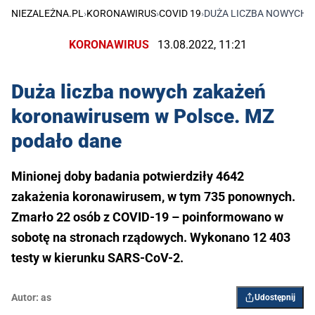
NIEZALEŻNA.PL
›
KORONAWIRUS
›
COVID 19
›
DUŻA LICZBA NOWYCH 
KORONAWIRUS
13.08.2022, 11:21
Duża liczba nowych zakażeń
koronawirusem w Polsce. MZ
podało dane
Minionej doby badania potwierdziły 4642
zakażenia koronawirusem, w tym 735 ponownych.
Zmarło 22 osób z COVID-19 – poinformowano w
sobotę na stronach rządowych. Wykonano 12 403
testy w kierunku SARS-CoV-2.
Autor:
as
Udostępnij