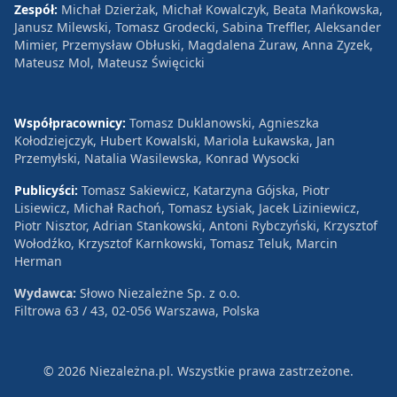
Zespół:
Michał Dzierżak, Michał Kowalczyk, Beata Mańkowska,
Janusz Milewski, Tomasz Grodecki, Sabina Treffler, Aleksander
Mimier, Przemysław Obłuski, Magdalena Żuraw, Anna Zyzek,
Mateusz Mol, Mateusz Święcicki
Współpracownicy:
Tomasz Duklanowski, Agnieszka
Kołodziejczyk, Hubert Kowalski, Mariola Łukawska, Jan
Przemyłski, Natalia Wasilewska, Konrad Wysocki
Publicyści:
Tomasz Sakiewicz, Katarzyna Gójska, Piotr
Lisiewicz, Michał Rachoń, Tomasz Łysiak, Jacek Liziniewicz,
Piotr Nisztor, Adrian Stankowski, Antoni Rybczyński, Krzysztof
Wołodźko, Krzysztof Karnkowski, Tomasz Teluk, Marcin
Herman
Wydawca:
Słowo Niezależne Sp. z o.o.
Filtrowa 63 / 43, 02-056 Warszawa, Polska
© 2026 Niezależna.pl. Wszystkie prawa zastrzeżone.