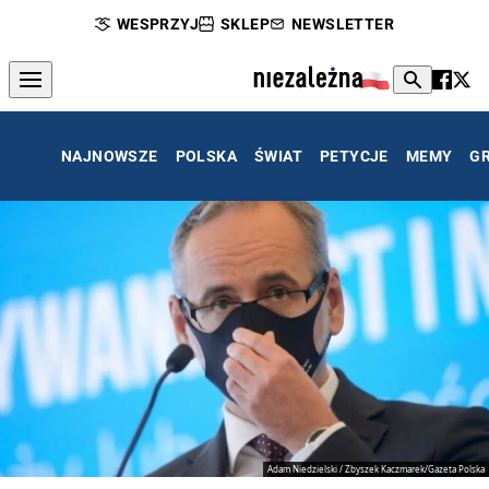
WESPRZYJ
SKLEP
NEWSLETTER
NAJNOWSZE
POLSKA
ŚWIAT
PETYCJE
MEMY
G
Adam Niedzielski / Zbyszek Kaczmarek/Gazeta Polska