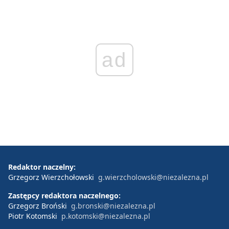
ad
Redaktor naczelny:
Grzegorz Wierzchołowski
g.wierzcholowski@niezalezna.pl
Zastępcy redaktora naczelnego:
Grzegorz Broński
g.bronski@niezalezna.pl
Piotr Kotomski
p.kotomski@niezalezna.pl