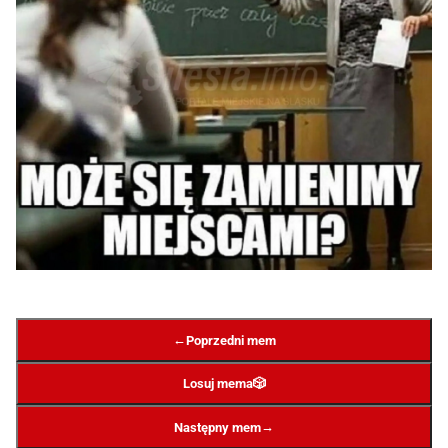
←
Poprzedni mem
Losuj mema
🎲
→
Następny mem