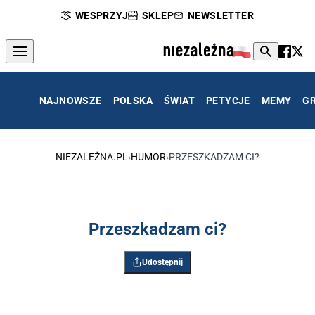
WESPRZYJ
SKLEP
NEWSLETTER
NAJNOWSZE
POLSKA
ŚWIAT
PETYCJE
MEMY
G
NIEZALEŻNA.PL
›
HUMOR
›
PRZESZKADZAM CI?
Przeszkadzam ci?
Udostępnij