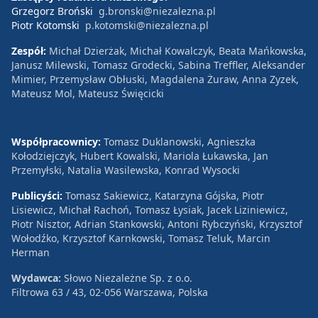
Grzegorz Broński
g.bronski@niezalezna.pl
Piotr Kotomski
p.kotomski@niezalezna.pl
Zespół:
Michał Dzierżak, Michał Kowalczyk, Beata Mańkowska,
Janusz Milewski, Tomasz Grodecki, Sabina Treffler, Aleksander
Mimier, Przemysław Obłuski, Magdalena Żuraw, Anna Zyzek,
Mateusz Mol, Mateusz Święcicki
Współpracownicy:
Tomasz Duklanowski, Agnieszka
Kołodziejczyk, Hubert Kowalski, Mariola Łukawska, Jan
Przemyłski, Natalia Wasilewska, Konrad Wysocki
Publicyści:
Tomasz Sakiewicz, Katarzyna Gójska, Piotr
Lisiewicz, Michał Rachoń, Tomasz Łysiak, Jacek Liziniewicz,
Piotr Nisztor, Adrian Stankowski, Antoni Rybczyński, Krzysztof
Wołodźko, Krzysztof Karnkowski, Tomasz Teluk, Marcin
Herman
Wydawca:
Słowo Niezależne Sp. z o.o.
Filtrowa 63 / 43, 02-056 Warszawa, Polska