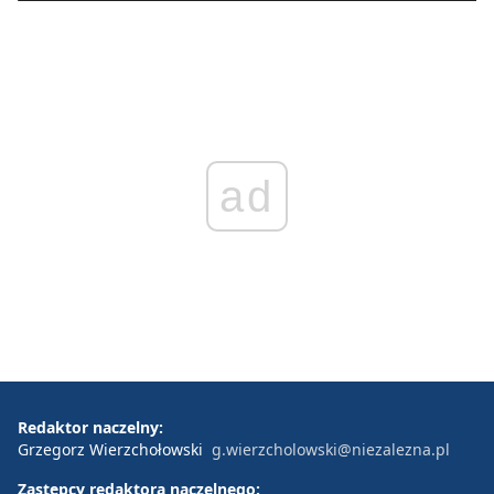
ad
Redaktor naczelny:
Grzegorz Wierzchołowski
g.wierzcholowski@niezalezna.pl
Zastępcy redaktora naczelnego: