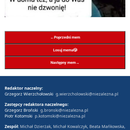
←
Poprzedni mem
Losuj mema
🎲
→
Następny mem
Redaktor naczelny:
Grzegorz Wierzchołowski
g.wierzcholowski@niezalezna.pl
Zastępcy redaktora naczelnego:
Grzegorz Broński
g.bronski@niezalezna.pl
Piotr Kotomski
p.kotomski@niezalezna.pl
Zespół:
Michał Dzierżak, Michał Kowalczyk, Beata Mańkowska,