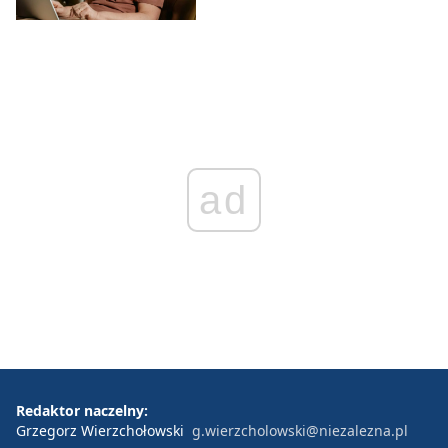
ad
Redaktor naczelny:
Grzegorz Wierzchołowski
g.wierzcholowski@niezalezna.pl