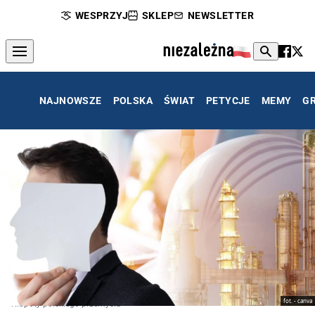
WESPRZYJ
SKLEP
NEWSLETTER
NAJNOWSZE
POLSKA
ŚWIAT
PETYCJE
MEMY
G
fot. - canva
Kłopoty polskiego przemysłu