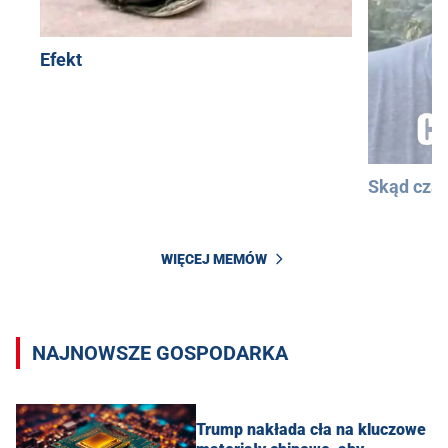
Efekt
Skąd cza
WIĘCEJ MEMÓW
NAJNOWSZE GOSPODARKA
Trump nakłada cła na kluczowe