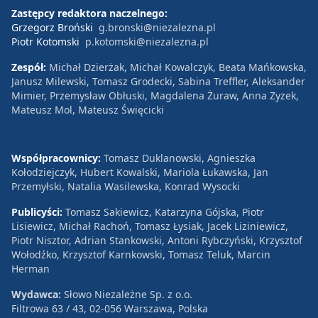
Zastępcy redaktora naczelnego:
Grzegorz Broński
g.bronski@niezalezna.pl
Piotr Kotomski
p.kotomski@niezalezna.pl
Zespół:
Michał Dzierżak, Michał Kowalczyk, Beata Mańkowska,
Janusz Milewski, Tomasz Grodecki, Sabina Treffler, Aleksander
Mimier, Przemysław Obłuski, Magdalena Żuraw, Anna Zyzek,
Mateusz Mol, Mateusz Święcicki
Współpracownicy:
Tomasz Duklanowski, Agnieszka
Kołodziejczyk, Hubert Kowalski, Mariola Łukawska, Jan
Przemyłski, Natalia Wasilewska, Konrad Wysocki
Publicyści:
Tomasz Sakiewicz, Katarzyna Gójska, Piotr
Lisiewicz, Michał Rachoń, Tomasz Łysiak, Jacek Liziniewicz,
Piotr Nisztor, Adrian Stankowski, Antoni Rybczyński, Krzysztof
Wołodźko, Krzysztof Karnkowski, Tomasz Teluk, Marcin
Herman
Wydawca:
Słowo Niezależne Sp. z o.o.
Filtrowa 63 / 43, 02-056 Warszawa, Polska