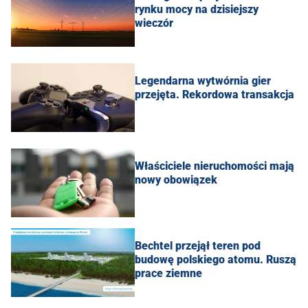
rynku mocy na dzisiejszy
wieczór
Legendarna wytwórnia gier
przejęta. Rekordowa transakcja
Właściciele nieruchomości mają
nowy obowiązek
Bechtel przejął teren pod
budowę polskiego atomu. Ruszą
prace ziemne