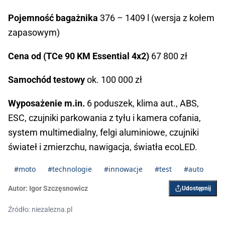
Pojemność bagażnika
376 – 1409 l (wersja z kołem
zapasowym)
Cena od (TCe 90 KM Essential 4x2)
67 800 zł
Samochód testowy
ok. 100 000 zł
Wyposażenie m.in.
6 poduszek, klima aut., ABS,
ESC, czujniki parkowania z tyłu i kamera cofania,
system multimedialny, felgi aluminiowe, czujniki
świateł i zmierzchu, nawigacja, światła ecoLED.
#moto
#technologie
#innowacje
#test
#auto
Autor:
Igor ­Szczęsnowicz
Udostępnij
Źródło: niezalezna.pl