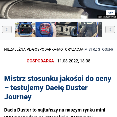
3/7
Igor Szczęsnowicz
NIEZALEŻNA.PL
›
GOSPODARKA
›
MOTORYZACJA
›
MISTRZ STOSUNKU 
GOSPODARKA
11.08.2022, 18:08
Mistrz stosunku jakości do ceny
– testujemy Dacię Duster
Journey
Dacia Duster to najtańszy na naszym rynku mini