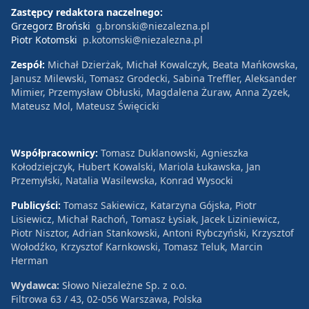
Zastępcy redaktora naczelnego:
Grzegorz Broński
g.bronski@niezalezna.pl
Piotr Kotomski
p.kotomski@niezalezna.pl
Zespół:
Michał Dzierżak, Michał Kowalczyk, Beata Mańkowska,
Janusz Milewski, Tomasz Grodecki, Sabina Treffler, Aleksander
Mimier, Przemysław Obłuski, Magdalena Żuraw, Anna Zyzek,
Mateusz Mol, Mateusz Święcicki
Współpracownicy:
Tomasz Duklanowski, Agnieszka
Kołodziejczyk, Hubert Kowalski, Mariola Łukawska, Jan
Przemyłski, Natalia Wasilewska, Konrad Wysocki
Publicyści:
Tomasz Sakiewicz, Katarzyna Gójska, Piotr
Lisiewicz, Michał Rachoń, Tomasz Łysiak, Jacek Liziniewicz,
Piotr Nisztor, Adrian Stankowski, Antoni Rybczyński, Krzysztof
Wołodźko, Krzysztof Karnkowski, Tomasz Teluk, Marcin
Herman
Wydawca:
Słowo Niezależne Sp. z o.o.
Filtrowa 63 / 43, 02-056 Warszawa, Polska