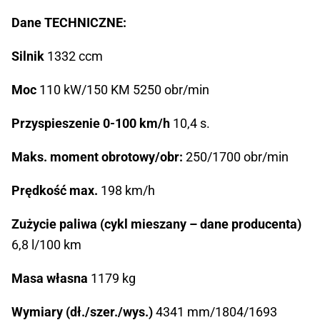
Dane TECHNICZNE:
Silnik
1332 ccm
Moc
110 kW/150 KM 5250 obr/min
Przyspieszenie 0-100 km/h
10,4 s.
Maks. moment obrotowy/obr:
250/1700 obr/min
Prędkość max.
198 km/h
Zużycie paliwa (cykl mieszany – dane producenta)
6,8 l/100 km
Masa własna
1179 kg
Wymiary (dł./szer./wys.)
4341 mm/1804/1693