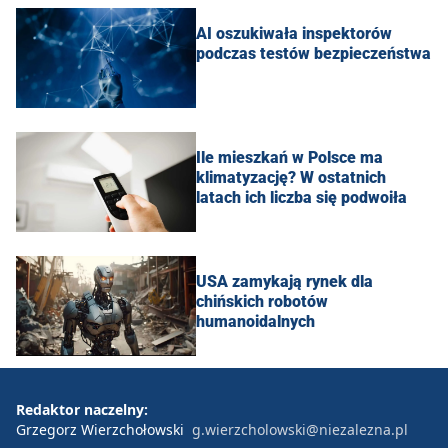
AI oszukiwała inspektorów
podczas testów bezpieczeństwa
Ile mieszkań w Polsce ma
klimatyzację? W ostatnich
latach ich liczba się podwoiła
USA zamykają rynek dla
chińskich robotów
humanoidalnych
Redaktor naczelny:
Grzegorz Wierzchołowski
g.wierzcholowski@niezalezna.pl