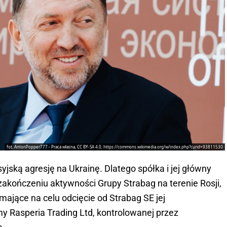
fot. AntonPopper777 - Praca własna, CC BY-SA 4.0, https://commons.wikimedia.org/w/index.php?curid=93811530
yjską agresję na Ukrainę. Dlatego spółka i jej główny
 zakończeniu aktywności Grupy Strabag na terenie Rosji,
 mające na celu odcięcie od Strabag SE jej
y Rasperia Trading Ltd, kontrolowanej przez