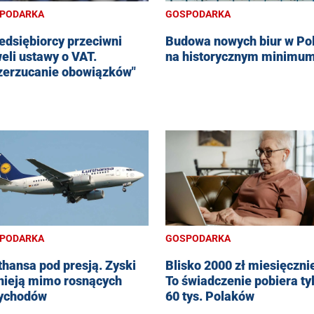
PODARKA
GOSPODARKA
edsiębiorcy przeciwni
Budowa nowych biur w Po
eli ustawy o VAT.
na historycznym minimu
zerzucanie obowiązków"
PODARKA
GOSPODARKA
thansa pod presją. Zyski
Blisko 2000 zł miesięczni
nieją mimo rosnących
To świadczenie pobiera ty
ychodów
60 tys. Polaków