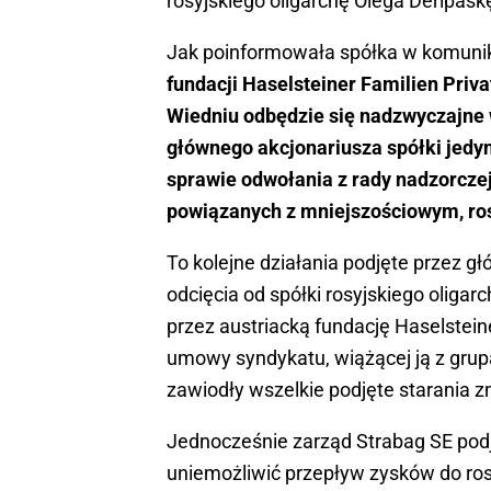
rosyjskiego oligarchę Olega Deripask
Jak poinformowała spółka w komuni
fundacji Haselsteiner Familien Priv
Wiedniu odbędzie się nadzwyczajne
głównego akcjonariusza spółki jed
sprawie odwołania z rady nadzorcze
powiązanych z mniejszościowym, ros
To kolejne działania podjęte przez g
odcięcia od spółki rosyjskiego oligar
przez austriacką fundację Haselsteine
umowy syndykatu, wiążącej ją z grup
zawiodły wszelkie podjęte starania zm
Jednocześnie zarząd Strabag SE podj
uniemożliwić przepływ zysków do ros