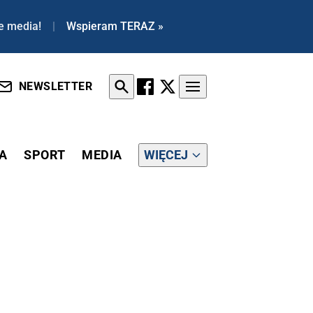
e media!
|
Wspieram TERAZ »
NEWSLETTER
A
SPORT
MEDIA
WIĘCEJ
 PRZEZ DERIPASKĘ. WCZEŚNIEJ WYCOFAŁ SIĘ Z ROSJI