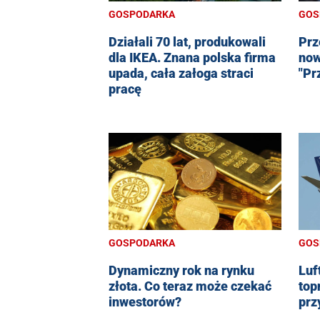
GOSPODARKA
GOS
Działali 70 lat, produkowali
Prz
dla IKEA. Znana polska firma
now
upada, cała załoga straci
"Pr
pracę
GOSPODARKA
GOS
Dynamiczny rok na rynku
Luf
złota. Co teraz może czekać
top
inwestorów?
prz