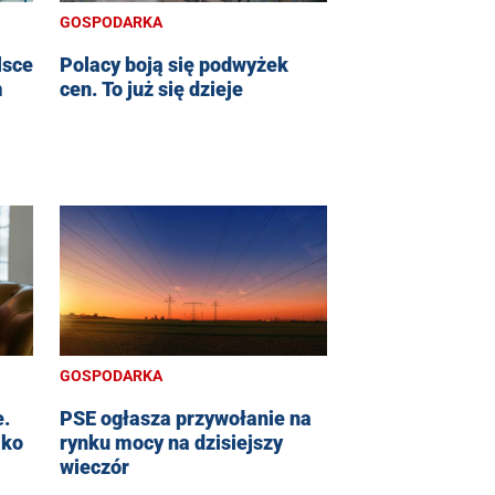
GOSPODARKA
lsce
Polacy boją się podwyżek
m
cen. To już się dzieje
GOSPODARKA
e.
PSE ogłasza przywołanie na
lko
rynku mocy na dzisiejszy
wieczór