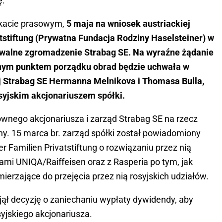
ę.
kacie prasowym,
5 maja na wniosek austriackiej
atstiftung (Prywatna Fundacja Rodziny Haselsteiner) w
 walne zgromadzenie Strabag SE. Na wyraźne żądanie
ynym punktem porządku obrad będzie uchwała w
j Strabag SE Hermanna Melnikova i Thomasa Bulla,
yjskim akcjonariuszem spółki.
łównego akcjonariusza i zarząd Strabag SE na rzecz
chy. 15 marca br. zarząd spółki został powiadomiony
r Familien Privatstiftung o rozwiązaniu przez nią
ami UNIQA/Raiffeisen oraz z Rasperia po tym, jak
ierzające do przejęcia przez nią rosyjskich udziałów.
ął decyzję o zaniechaniu wypłaty dywidendy, aby
yjskiego akcjonariusza.