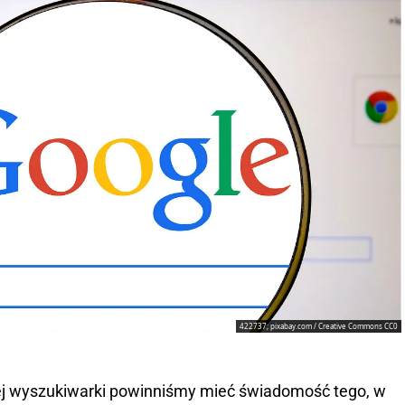
422737; pixabay.com / Creative Commons CC0
zej wyszukiwarki powinniśmy mieć świadomość tego, w