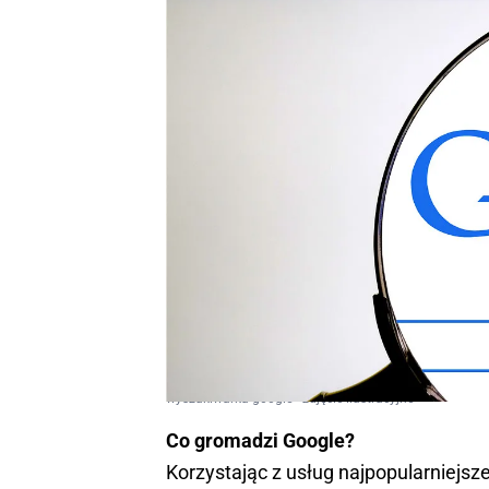
wyszukiwarka google - zdjęcie ilustracyjne
Co gromadzi Google?
Korzystając z usług najpopularniejs