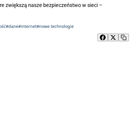
które zwiększą nasze bezpieczeństwo w sieci –
ość
#dane
#internet
#nowe technologie