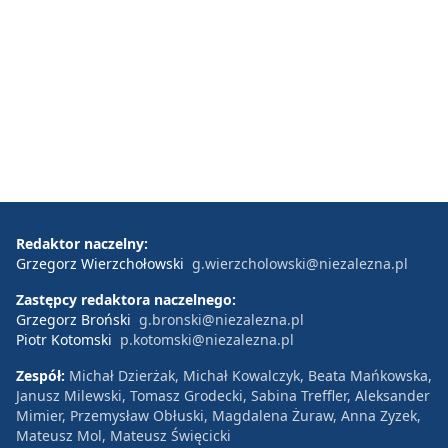
Redaktor naczelny:
Grzegorz Wierzchołowski
g.wierzcholowski@niezalezna.pl
Zastępcy redaktora naczelnego:
Grzegorz Broński
g.bronski@niezalezna.pl
Piotr Kotomski
p.kotomski@niezalezna.pl
Zespół:
Michał Dzierżak, Michał Kowalczyk, Beata Mańkowska,
Janusz Milewski, Tomasz Grodecki, Sabina Treffler, Aleksander
Mimier, Przemysław Obłuski, Magdalena Żuraw, Anna Zyzek,
Mateusz Mol, Mateusz Święcicki