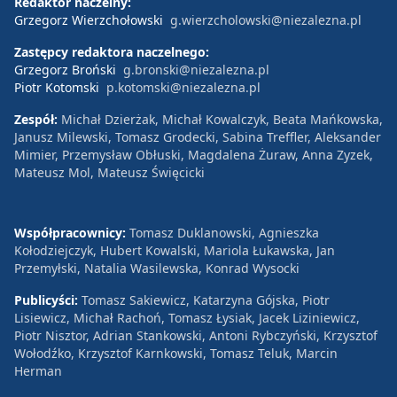
Redaktor naczelny:
Grzegorz Wierzchołowski
g.wierzcholowski@niezalezna.pl
Zastępcy redaktora naczelnego:
Grzegorz Broński
g.bronski@niezalezna.pl
Piotr Kotomski
p.kotomski@niezalezna.pl
Zespół:
Michał Dzierżak, Michał Kowalczyk, Beata Mańkowska,
Janusz Milewski, Tomasz Grodecki, Sabina Treffler, Aleksander
Mimier, Przemysław Obłuski, Magdalena Żuraw, Anna Zyzek,
Mateusz Mol, Mateusz Święcicki
Współpracownicy:
Tomasz Duklanowski, Agnieszka
Kołodziejczyk, Hubert Kowalski, Mariola Łukawska, Jan
Przemyłski, Natalia Wasilewska, Konrad Wysocki
Publicyści:
Tomasz Sakiewicz, Katarzyna Gójska, Piotr
Lisiewicz, Michał Rachoń, Tomasz Łysiak, Jacek Liziniewicz,
Piotr Nisztor, Adrian Stankowski, Antoni Rybczyński, Krzysztof
Wołodźko, Krzysztof Karnkowski, Tomasz Teluk, Marcin
Herman