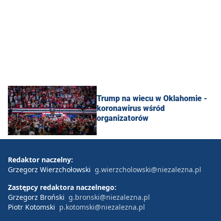
Trump na wiecu w Oklahomie -
koronawirus wśród
organizatorów
Redaktor naczelny:
Grzegorz Wierzchołowski
g.wierzcholowski@niezalezna.pl
Zastępcy redaktora naczelnego:
Grzegorz Broński
g.bronski@niezalezna.pl
Piotr Kotomski
p.kotomski@niezalezna.pl