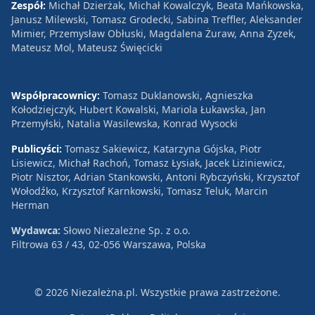
Zespół:
Michał Dzierżak, Michał Kowalczyk, Beata Mańkowska,
Janusz Milewski, Tomasz Grodecki, Sabina Treffler, Aleksander
Mimier, Przemysław Obłuski, Magdalena Żuraw, Anna Zyzek,
Mateusz Mol, Mateusz Święcicki
Współpracownicy:
Tomasz Duklanowski, Agnieszka
Kołodziejczyk, Hubert Kowalski, Mariola Łukawska, Jan
Przemyłski, Natalia Wasilewska, Konrad Wysocki
Publicyści:
Tomasz Sakiewicz, Katarzyna Gójska, Piotr
Lisiewicz, Michał Rachoń, Tomasz Łysiak, Jacek Liziniewicz,
Piotr Nisztor, Adrian Stankowski, Antoni Rybczyński, Krzysztof
Wołodźko, Krzysztof Karnkowski, Tomasz Teluk, Marcin
Herman
Wydawca:
Słowo Niezależne Sp. z o.o.
Filtrowa 63 / 43, 02-056 Warszawa, Polska
© 2026 Niezależna.pl. Wszystkie prawa zastrzeżone.