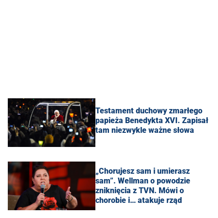
Testament duchowy zmarłego
papieża Benedykta XVI. Zapisał
tam niezwykle ważne słowa
„Chorujesz sam i umierasz
sam”. Wellman o powodzie
zniknięcia z TVN. Mówi o
chorobie i… atakuje rząd