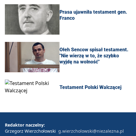
Prasa ujawniła testament gen.
Franco
Ołeh Sencow spisał testament.
"Nie wierzę w to, że szybko
wyjdę na wolność"
Testament Polski Walczącej
Redaktor naczelny:
Grzegorz Wierzchołowski
g.wierzcholowski@niezalezna.pl