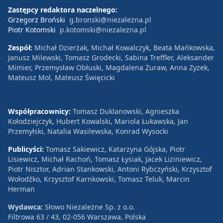
Zastępcy redaktora naczelnego:
Grzegorz Broński
g.bronski@niezalezna.pl
Piotr Kotomski
p.kotomski@niezalezna.pl
Zespół:
Michał Dzierżak, Michał Kowalczyk, Beata Mańkowska,
Janusz Milewski, Tomasz Grodecki, Sabina Treffler, Aleksander
Mimier, Przemysław Obłuski, Magdalena Żuraw, Anna Zyzek,
Mateusz Mol, Mateusz Święcicki
Współpracownicy:
Tomasz Duklanowski, Agnieszka
Kołodziejczyk, Hubert Kowalski, Mariola Łukawska, Jan
Przemyłski, Natalia Wasilewska, Konrad Wysocki
Publicyści:
Tomasz Sakiewicz, Katarzyna Gójska, Piotr
Lisiewicz, Michał Rachoń, Tomasz Łysiak, Jacek Liziniewicz,
Piotr Nisztor, Adrian Stankowski, Antoni Rybczyński, Krzysztof
Wołodźko, Krzysztof Karnkowski, Tomasz Teluk, Marcin
Herman
Wydawca:
Słowo Niezależne Sp. z o.o.
Filtrowa 63 / 43, 02-056 Warszawa, Polska