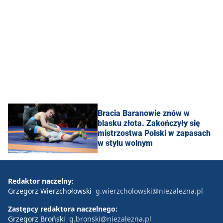
Bracia Baranowie znów w
blasku złota. Zakończyły się
mistrzostwa Polski w zapasach
w stylu wolnym
Redaktor naczelny:
Grzegorz Wierzchołowski
g.wierzcholowski@niezalezna.pl
Zastępcy redaktora naczelnego:
Grzegorz Broński
g.bronski@niezalezna.pl