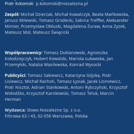
Piotr Kotomski
p.kotomski@niezalezna.pl
Zespół:
Michał Dzierżak, Michał Kowalczyk, Beata Mańkowska,
Janusz Milewski, Tomasz Grodecki, Sabina Treffler, Aleksander
Mimier, Przemysław Obłuski, Magdalena Żuraw, Anna Zyzek,
Mateusz Mol, Mateusz Święcicki
Współpracownicy:
Tomasz Duklanowski, Agnieszka
Kołodziejczyk, Hubert Kowalski, Mariola Łukawska, Jan
Przemyłski, Natalia Wasilewska, Konrad Wysocki
Publicyści:
Tomasz Sakiewicz, Katarzyna Gójska, Piotr
Lisiewicz, Michał Rachoń, Tomasz Łysiak, Jacek Liziniewicz,
Piotr Nisztor, Adrian Stankowski, Antoni Rybczyński, Krzysztof
Wołodźko, Krzysztof Karnkowski, Tomasz Teluk, Marcin
Herman
Wydawca:
Słowo Niezależne Sp. z o.o.
Filtrowa 63 / 43, 02-056 Warszawa, Polska