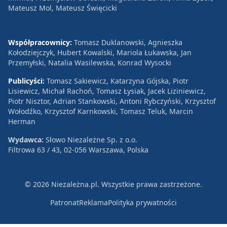
Mateusz Mol, Mateusz Święcicki
Współpracownicy:
Tomasz Duklanowski, Agnieszka
Kołodziejczyk, Hubert Kowalski, Mariola Łukawska, Jan
Przemyłski, Natalia Wasilewska, Konrad Wysocki
Publicyści:
Tomasz Sakiewicz, Katarzyna Gójska, Piotr
Lisiewicz, Michał Rachoń, Tomasz Łysiak, Jacek Liziniewicz,
Piotr Nisztor, Adrian Stankowski, Antoni Rybczyński, Krzysztof
Wołodźko, Krzysztof Karnkowski, Tomasz Teluk, Marcin
Herman
Wydawca:
Słowo Niezależne Sp. z o.o.
Filtrowa 63 / 43, 02-056 Warszawa, Polska
© 2026 Niezależna.pl. Wszystkie prawa zastrzeżone.
Patronat
Reklama
Polityka prywatności