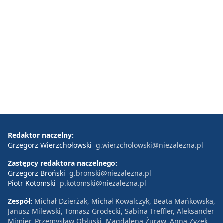
Redaktor naczelny:
Grzegorz Wierzchołowski
g.wierzcholowski@niezalezna.pl
Zastępcy redaktora naczelnego:
Grzegorz Broński
g.bronski@niezalezna.pl
Piotr Kotomski
p.kotomski@niezalezna.pl
Zespół:
Michał Dzierżak, Michał Kowalczyk, Beata Mańkowska,
Janusz Milewski, Tomasz Grodecki, Sabina Treffler, Aleksander
Mimier, Przemysław Obłuski, Magdalena Żuraw, Anna Zyzek,