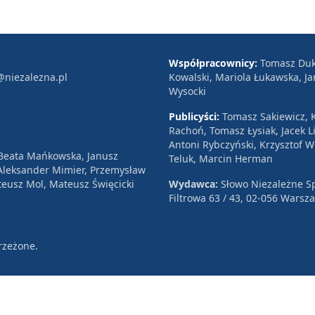
Współpracownicy:
Tomasz Duk
@niezalezna.pl
Kowalski, Mariola Łukawska, Ja
Wysocki
Publicyści:
Tomasz Sakiewicz, K
Rachoń, Tomasz Łysiak, Jacek Li
Antoni Rybczyński, Krzysztof 
 Beata Mańkowska, Janusz
Teluk, Marcin Herman
, Aleksander Mimier, Przemysław
eusz Mol, Mateusz Święcicki
Wydawca:
Słowo Niezależne Sp
Filtrowa 63 / 43, 02-056 Warsz
rzeżone.