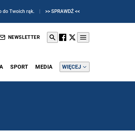
o do Twoich rąk.
|
>> SPRAWDŹ <<
NEWSLETTER
A
SPORT
MEDIA
WIĘCEJ