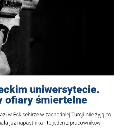
reckim uniwersytecie.
y ofiary śmiertelne
i w Eskisehirze w zachodniej Turcji. Nie żyją co
mała już napastnika - to jeden z pracowników