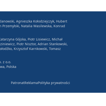
lanowski, Agnieszka Kołodziejczyk, Hubert
n Przemyłski, Natalia Wasilewska, Konrad
atarzyna Gójska, Piotr Lisiewicz, Michał
ziniewicz, Piotr Nisztor, Adrian Stankowski,
Wołodźko, Krzysztof Karnkowski, Tomasz
. z o.o.
awa, Polska
Patronat
Reklama
Polityka prywatności