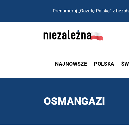
Prenumeruj „Gazetę Polską” z bezpła
NAJNOWSZE
POLSKA
ŚW
OSMANGAZI