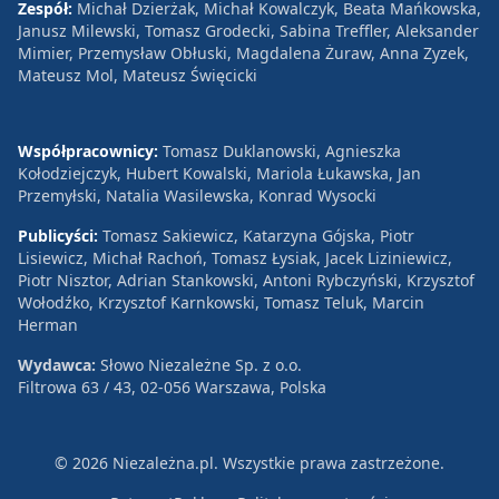
Zespół:
Michał Dzierżak, Michał Kowalczyk, Beata Mańkowska,
Janusz Milewski, Tomasz Grodecki, Sabina Treffler, Aleksander
Mimier, Przemysław Obłuski, Magdalena Żuraw, Anna Zyzek,
Mateusz Mol, Mateusz Święcicki
Współpracownicy:
Tomasz Duklanowski, Agnieszka
Kołodziejczyk, Hubert Kowalski, Mariola Łukawska, Jan
Przemyłski, Natalia Wasilewska, Konrad Wysocki
Publicyści:
Tomasz Sakiewicz, Katarzyna Gójska, Piotr
Lisiewicz, Michał Rachoń, Tomasz Łysiak, Jacek Liziniewicz,
Piotr Nisztor, Adrian Stankowski, Antoni Rybczyński, Krzysztof
Wołodźko, Krzysztof Karnkowski, Tomasz Teluk, Marcin
Herman
Wydawca:
Słowo Niezależne Sp. z o.o.
Filtrowa 63 / 43, 02-056 Warszawa, Polska
© 2026 Niezależna.pl. Wszystkie prawa zastrzeżone.