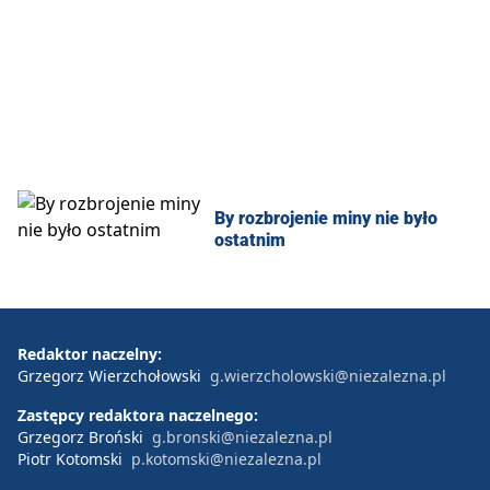
By rozbrojenie miny nie było
ostatnim
Redaktor naczelny:
Grzegorz Wierzchołowski
g.wierzcholowski@niezalezna.pl
Zastępcy redaktora naczelnego:
Grzegorz Broński
g.bronski@niezalezna.pl
Piotr Kotomski
p.kotomski@niezalezna.pl