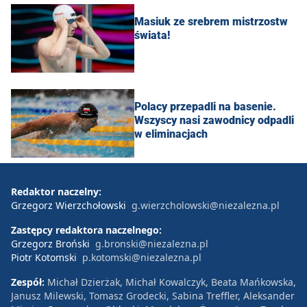
Masiuk ze srebrem mistrzostw
świata!
Polacy przepadli na basenie.
Wszyscy nasi zawodnicy odpadli
w eliminacjach
Redaktor naczelny:
Grzegorz Wierzchołowski
g.wierzcholowski@niezalezna.pl
Zastępcy redaktora naczelnego:
Grzegorz Broński
g.bronski@niezalezna.pl
Piotr Kotomski
p.kotomski@niezalezna.pl
Zespół:
Michał Dzierżak, Michał Kowalczyk, Beata Mańkowska,
Janusz Milewski, Tomasz Grodecki, Sabina Treffler, Aleksander