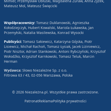
Mimier, Przemysław Obłuski, Magdalena Żuraw, Anna Zyzek,
Mateusz Mol, Mateusz Święcicki
Współpracownicy:
Tomasz Duklanowski, Agnieszka
Kołodziejczyk, Hubert Kowalski, Mariola Łukawska, Jan
Przemyłski, Natalia Wasilewska, Konrad Wysocki
Publicyści:
Tomasz Sakiewicz, Katarzyna Gójska, Piotr
Lisiewicz, Michał Rachoń, Tomasz Łysiak, Jacek Liziniewicz,
Piotr Nisztor, Adrian Stankowski, Antoni Rybczyński, Krzysztof
Wołodźko, Krzysztof Karnkowski, Tomasz Teluk, Marcin
Herman
Wydawca:
Słowo Niezależne Sp. z o.o.
Filtrowa 63 / 43, 02-056 Warszawa, Polska
© 2026 Niezależna.pl. Wszystkie prawa zastrzeżone.
Patronat
Reklama
Polityka prywatności