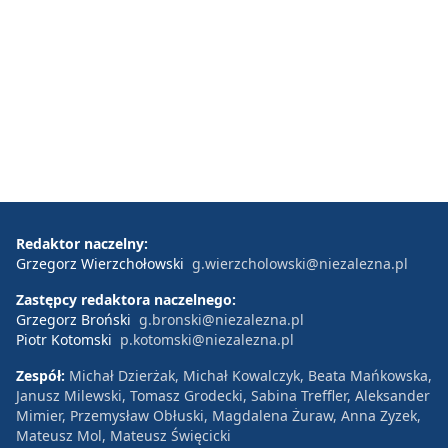
Redaktor naczelny:
Grzegorz Wierzchołowski
g.wierzcholowski@niezalezna.pl
Zastępcy redaktora naczelnego:
Grzegorz Broński
g.bronski@niezalezna.pl
Piotr Kotomski
p.kotomski@niezalezna.pl
Zespół:
Michał Dzierżak, Michał Kowalczyk, Beata Mańkowska,
Janusz Milewski, Tomasz Grodecki, Sabina Treffler, Aleksander
Mimier, Przemysław Obłuski, Magdalena Żuraw, Anna Zyzek,
Mateusz Mol, Mateusz Święcicki