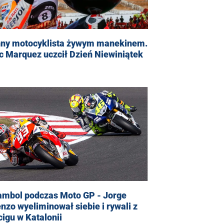
nny motocyklista żywym manekinem.
c Marquez uczcił Dzień Niewiniątek
ambol podczas Moto GP - Jorge
nzo wyeliminował siebie i rywali z
igu w Katalonii