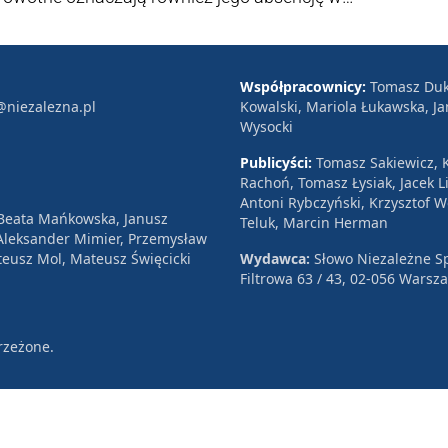
Współpracownicy:
Tomasz Duk
@niezalezna.pl
Kowalski, Mariola Łukawska, Ja
Wysocki
Publicyści:
Tomasz Sakiewicz, K
Rachoń, Tomasz Łysiak, Jacek Li
Antoni Rybczyński, Krzysztof 
 Beata Mańkowska, Janusz
Teluk, Marcin Herman
, Aleksander Mimier, Przemysław
eusz Mol, Mateusz Święcicki
Wydawca:
Słowo Niezależne Sp
Filtrowa 63 / 43, 02-056 Warsz
rzeżone.