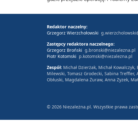
kolejnym Grand Prix.
Redaktor naczelny:
Grzegorz Wierzchołowski
g.wierzcholowski
Zastępcy redaktora naczelnego:
Grzegorz Broński
g.bronski@niezalezna.pl
Piotr Kotomski
p.kotomski@niezalezna.pl
Zespół:
Michał Dzierżak, Michał Kowalczyk,
Milewski, Tomasz Grodecki, Sabina Treffler
Obłuski, Magdalena Żuraw, Anna Zyzek, Mat
© 2026 Niezależna.pl. Wszystkie prawa zast