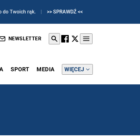
o do Twoich rąk.
|
>> SPRAWDŹ <<
NEWSLETTER
A
SPORT
MEDIA
WIĘCEJ