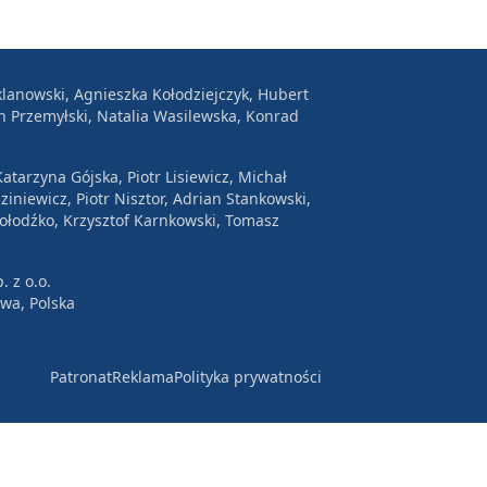
lanowski, Agnieszka Kołodziejczyk, Hubert
n Przemyłski, Natalia Wasilewska, Konrad
atarzyna Gójska, Piotr Lisiewicz, Michał
ziniewicz, Piotr Nisztor, Adrian Stankowski,
Wołodźko, Krzysztof Karnkowski, Tomasz
. z o.o.
awa, Polska
Patronat
Reklama
Polityka prywatności