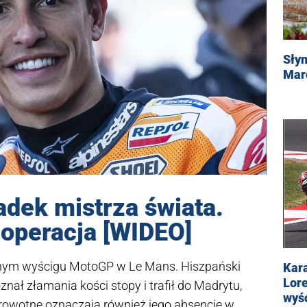
Sły
Mar
dek mistrza świata.
 operacja [WIDEO]
lnym wyścigu MotoGP w Le Mans. Hiszpański
Kar
Lore
nał złamania kości stopy i trafił do Madrytu,
wyśc
drowotne oznaczają również jego absencję w