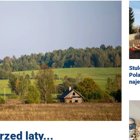
Stul
Pola
naj
rzed laty...