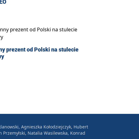
EO
y prezent od Polski na stulecie
wy
lanowski, Agnieszka Kołodziejczyk, Hubert
n Przemyłski, Natalia Wasilewska, Konrad