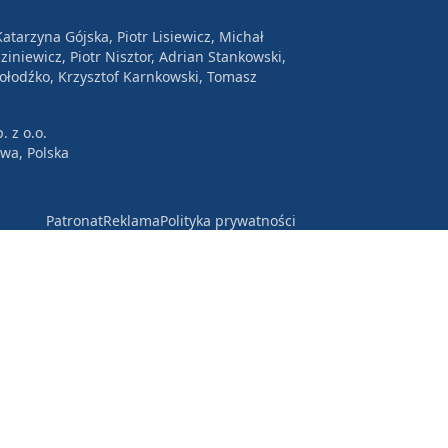
atarzyna Gójska, Piotr Lisiewicz, Michał
ziniewicz, Piotr Nisztor, Adrian Stankowski,
Wołodźko, Krzysztof Karnkowski, Tomasz
. z o.o.
awa, Polska
Patronat
Reklama
Polityka prywatności