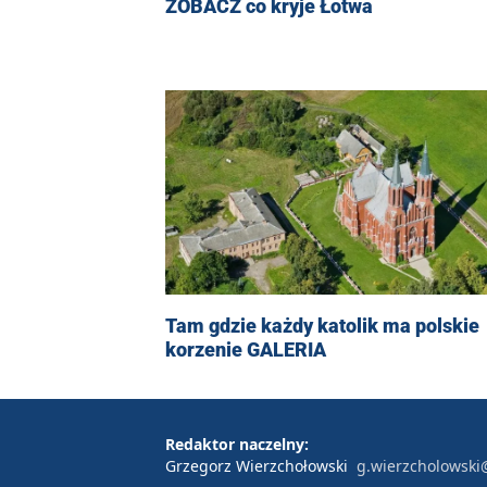
ZOBACZ co kryje Łotwa
Tam gdzie każdy katolik ma polskie
korzenie GALERIA
Redaktor naczelny:
Grzegorz Wierzchołowski
g.wierzcholowski