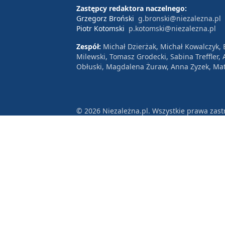
Zastępcy redaktora naczelnego:
Grzegorz Broński
g.bronski@niezalezna.pl
Piotr Kotomski
p.kotomski@niezalezna.pl
Zespół:
Michał Dzierżak, Michał Kowalczyk,
Milewski, Tomasz Grodecki, Sabina Treffler
Obłuski, Magdalena Żuraw, Anna Zyzek, Mat
© 2026 Niezależna.pl. Wszystkie prawa zast