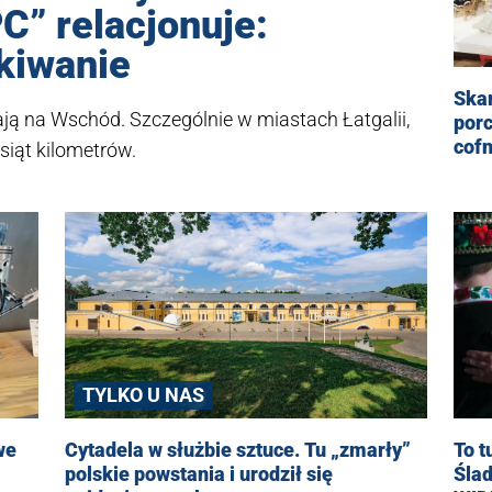
C” relacjonuje:
kiwanie
Skar
ają na Wschód. Szczególnie w miastach Łatgalii,
porc
cofn
esiąt kilometrów.
TYLKO U NAS
we
To t
Cytadela w służbie sztuce. Tu „zmarły”
Ślad
polskie powstania i urodził się