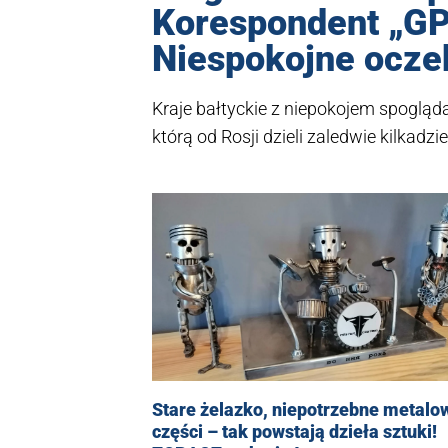
Korespondent „GP
Niespokojne ocze
Kraje bałtyckie z niepokojem spogląd
którą od Rosji dzieli zaledwie kilkadzi
Stare żelazko, niepotrzebne metalo
części – tak powstają dzieła sztuki!