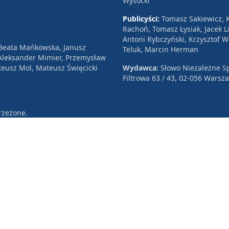
Wysocki
Publicyści:
Tomasz Sakiewicz, K
Rachoń, Tomasz Łysiak, Jacek Li
Antoni Rybczyński, Krzysztof 
 Beata Mańkowska, Janusz
Teluk, Marcin Herman
, Aleksander Mimier, Przemysław
eusz Mol, Mateusz Święcicki
Wydawca:
Słowo Niezależne Sp
Filtrowa 63 / 43, 02-056 Warsz
rzeżone.