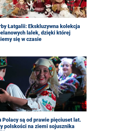
by Łatgalii: Ekskluzywna kolekcja
elanowych lalek, dzięki której
iemy się w czasie
u Polacy są od prawie pięciuset lat.
y polskości na ziemi sojusznika