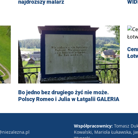
WID
najdroższy malarz
Cenn
Łot
Bo jedno bez drugiego żyć nie może.
Polscy Romeo i Julia w Łatgalii GALERIA
Współpracownicy:
Tomasz Duk
@niezalezna.pl
Kowalski, Mariola Łukawska, Ja