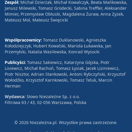
Zespół:
Michał Dzierżak, Michał Kowalczyk, Beata Mańkowska,
Janusz Milewski, Tomasz Grodecki, Sabina Treffler, Aleksander
Mimier, Przemysław Obłuski, Magdalena Żuraw, Anna Zyzek,
Mateusz Mol, Mateusz Święcicki
Współpracownicy:
Tomasz Duklanowski, Agnieszka
Kołodziejczyk, Hubert Kowalski, Mariola Łukawska, Jan
Przemyłski, Natalia Wasilewska, Konrad Wysocki
Publicyści:
Tomasz Sakiewicz, Katarzyna Gójska, Piotr
Lisiewicz, Michał Rachoń, Tomasz Łysiak, Jacek Liziniewicz,
Piotr Nisztor, Adrian Stankowski, Antoni Rybczyński, Krzysztof
Wołodźko, Krzysztof Karnkowski, Tomasz Teluk, Marcin
Herman
Wydawca:
Słowo Niezależne Sp. z o.o.
Filtrowa 63 / 43, 02-056 Warszawa, Polska
© 2026 Niezależna.pl. Wszystkie prawa zastrzeżone.