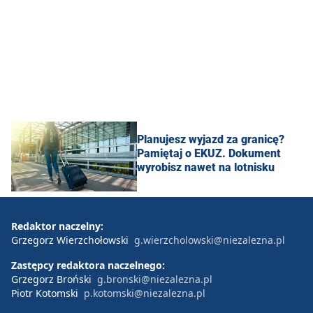
Planujesz wyjazd za granicę?
Pamiętaj o EKUZ. Dokument
wyrobisz nawet na lotnisku
Redaktor naczelny:
Grzegorz Wierzchołowski
g.wierzcholowski@niezalezna.pl
Zastępcy redaktora naczelnego:
Grzegorz Broński
g.bronski@niezalezna.pl
Piotr Kotomski
p.kotomski@niezalezna.pl