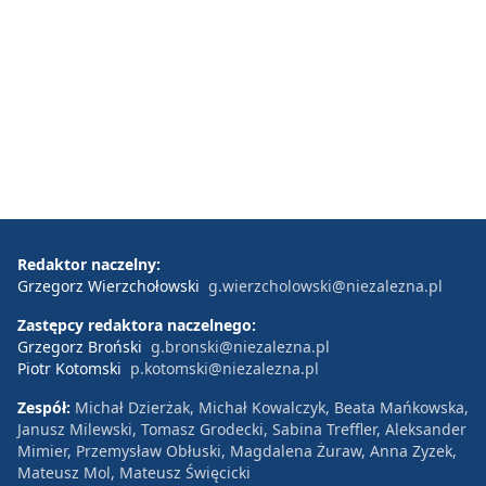
Redaktor naczelny:
Grzegorz Wierzchołowski
g.wierzcholowski@niezalezna.pl
Zastępcy redaktora naczelnego:
Grzegorz Broński
g.bronski@niezalezna.pl
Piotr Kotomski
p.kotomski@niezalezna.pl
Zespół:
Michał Dzierżak, Michał Kowalczyk, Beata Mańkowska,
Janusz Milewski, Tomasz Grodecki, Sabina Treffler, Aleksander
Mimier, Przemysław Obłuski, Magdalena Żuraw, Anna Zyzek,
Mateusz Mol, Mateusz Święcicki