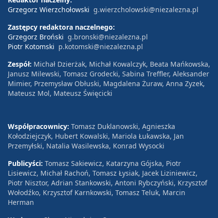
Grzegorz Wierzchołowski
g.wierzcholowski@niezalezna.pl
Zastępcy redaktora naczelnego:
Grzegorz Broński
g.bronski@niezalezna.pl
Piotr Kotomski
p.kotomski@niezalezna.pl
Zespół:
Michał Dzierżak, Michał Kowalczyk, Beata Mańkowska,
Janusz Milewski, Tomasz Grodecki, Sabina Treffler, Aleksander
Mimier, Przemysław Obłuski, Magdalena Żuraw, Anna Zyzek,
Mateusz Mol, Mateusz Święcicki
Współpracownicy:
Tomasz Duklanowski, Agnieszka
Kołodziejczyk, Hubert Kowalski, Mariola Łukawska, Jan
Przemyłski, Natalia Wasilewska, Konrad Wysocki
Publicyści:
Tomasz Sakiewicz, Katarzyna Gójska, Piotr
Lisiewicz, Michał Rachoń, Tomasz Łysiak, Jacek Liziniewicz,
Piotr Nisztor, Adrian Stankowski, Antoni Rybczyński, Krzysztof
Wołodźko, Krzysztof Karnkowski, Tomasz Teluk, Marcin
Herman