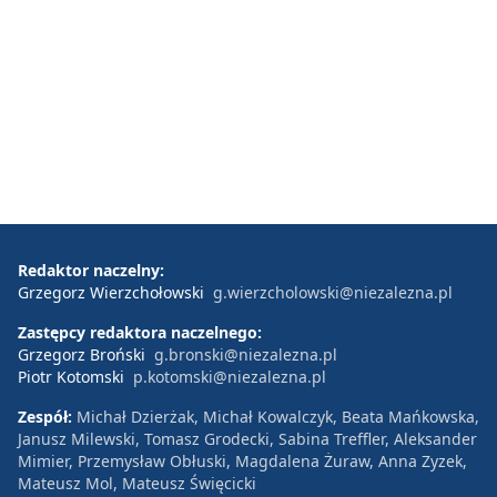
Redaktor naczelny:
Grzegorz Wierzchołowski
g.wierzcholowski@niezalezna.pl
Zastępcy redaktora naczelnego:
Grzegorz Broński
g.bronski@niezalezna.pl
Piotr Kotomski
p.kotomski@niezalezna.pl
Zespół:
Michał Dzierżak, Michał Kowalczyk, Beata Mańkowska,
Janusz Milewski, Tomasz Grodecki, Sabina Treffler, Aleksander
Mimier, Przemysław Obłuski, Magdalena Żuraw, Anna Zyzek,
Mateusz Mol, Mateusz Święcicki