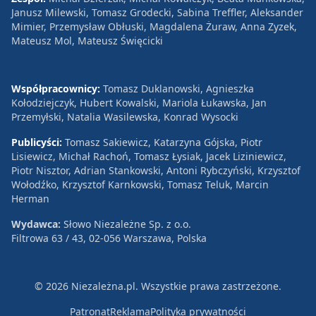
Janusz Milewski, Tomasz Grodecki, Sabina Treffler, Aleksander
Mimier, Przemysław Obłuski, Magdalena Żuraw, Anna Zyzek,
Mateusz Mol, Mateusz Święcicki
Współpracownicy:
Tomasz Duklanowski, Agnieszka
Kołodziejczyk, Hubert Kowalski, Mariola Łukawska, Jan
Przemyłski, Natalia Wasilewska, Konrad Wysocki
Publicyści:
Tomasz Sakiewicz, Katarzyna Gójska, Piotr
Lisiewicz, Michał Rachoń, Tomasz Łysiak, Jacek Liziniewicz,
Piotr Nisztor, Adrian Stankowski, Antoni Rybczyński, Krzysztof
Wołodźko, Krzysztof Karnkowski, Tomasz Teluk, Marcin
Herman
Wydawca:
Słowo Niezależne Sp. z o.o.
Filtrowa 63 / 43, 02-056 Warszawa, Polska
© 2026 Niezależna.pl. Wszystkie prawa zastrzeżone.
Patronat
Reklama
Polityka prywatności