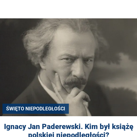
ŚWIĘTO NIEPODLEGŁOŚCI
Ignacy Jan Paderewski. Kim był książę
polskiej niepodległości?