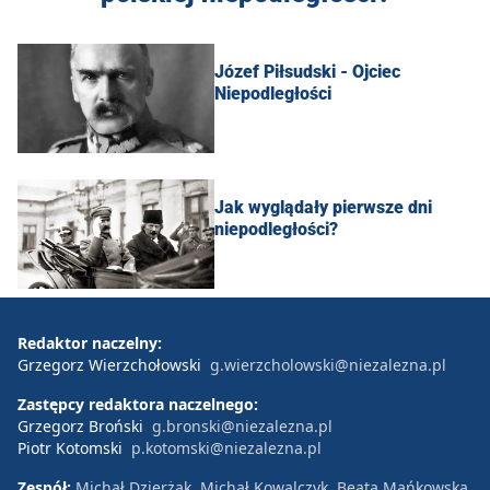
Józef Piłsudski - Ojciec
Niepodległości
Jak wyglądały pierwsze dni
niepodległości?
Redaktor naczelny:
Grzegorz Wierzchołowski
g.wierzcholowski@niezalezna.pl
Zastępcy redaktora naczelnego:
Grzegorz Broński
g.bronski@niezalezna.pl
Piotr Kotomski
p.kotomski@niezalezna.pl
Zespół:
Michał Dzierżak, Michał Kowalczyk, Beata Mańkowska,