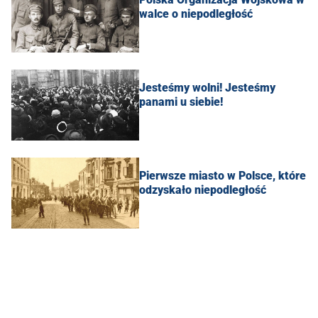
walce o niepodległość
Jesteśmy wolni! Jesteśmy
panami u siebie!
Pierwsze miasto w Polsce, które
odzyskało niepodległość