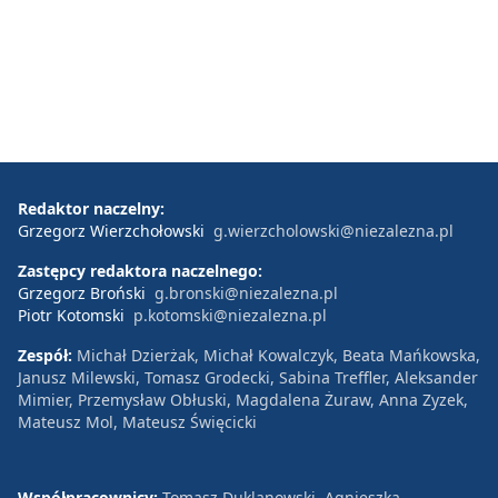
Redaktor naczelny:
Grzegorz Wierzchołowski
g.wierzcholowski@niezalezna.pl
Zastępcy redaktora naczelnego:
Grzegorz Broński
g.bronski@niezalezna.pl
Piotr Kotomski
p.kotomski@niezalezna.pl
Zespół:
Michał Dzierżak, Michał Kowalczyk, Beata Mańkowska,
Janusz Milewski, Tomasz Grodecki, Sabina Treffler, Aleksander
Mimier, Przemysław Obłuski, Magdalena Żuraw, Anna Zyzek,
Mateusz Mol, Mateusz Święcicki
Współpracownicy:
Tomasz Duklanowski, Agnieszka