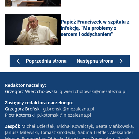
Papież Franciszek w szpitalu z
infekcją. "Ma problemy z
sercem i oddychaniem"
Poprzednia strona
Następna strona
Redaktor naczelny:
Grzegorz Wierzchołowski
g.wierzcholowski@niezalezna.pl
Zastępcy redaktora naczelnego:
Grzegorz Broński
g.bronski@niezalezna.pl
Piotr Kotomski
p.kotomski@niezalezna.pl
Zespół:
Michał Dzierżak, Michał Kowalczyk, Beata Mańkowska,
Janusz Milewski, Tomasz Grodecki, Sabina Treffler, Aleksander
Mimier, Przemysław Obłuski, Magdalena Żuraw, Anna Zyzek,