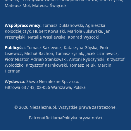
Mateusz Mol, Mateusz Święcicki
Współpracownicy:
Tomasz Duklanowski, Agnieszka
Kołodziejczyk, Hubert Kowalski, Mariola Łukawska, Jan
Przemyłski, Natalia Wasilewska, Konrad Wysocki
Publicyści:
Tomasz Sakiewicz, Katarzyna Gójska, Piotr
Lisiewicz, Michał Rachoń, Tomasz Łysiak, Jacek Liziniewicz,
Piotr Nisztor, Adrian Stankowski, Antoni Rybczyński, Krzysztof
Wołodźko, Krzysztof Karnkowski, Tomasz Teluk, Marcin
Herman
Wydawca:
Słowo Niezależne Sp. z o.o.
Filtrowa 63 / 43, 02-056 Warszawa, Polska
© 2026 Niezależna.pl. Wszystkie prawa zastrzeżone.
Patronat
Reklama
Polityka prywatności