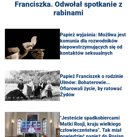
Franciszka. Odwołał spotkanie z
rabinami
Papież wyjaśnia: Możliwa jest
komunia dla rozwodników
niepowstrzymujących się od
kontaktów seksualnych
Papież Franciszek o rodzinie
Ulmów: Bohaterowie...
Ofiarowali życie, by ratować
Żydów
"Jesteście spadkobiercami
Matki Rosji, kraju wielkiego
człowieczeństwa". Tak miał
powiedzieć papież do Rosjan