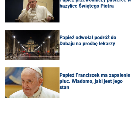
bazylice Świętego Piotra
Papież odwołał podróż do
Dubaju na prośbę lekarzy
Papież Franciszek ma zapalenie
płuc. Wiadomo, jaki jest jego
stan