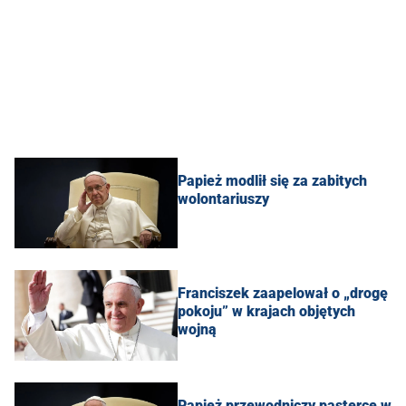
Papież modlił się za zabitych
wolontariuszy
Franciszek zaapelował o „drogę
pokoju” w krajach objętych
wojną
Papież przewodniczy pasterce w