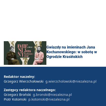
Gwiazdy na imieninach Jana
Kochanowskiego: w sobotę w
Ogrodzie Krasińskich
Redaktor naczelny:
Grzegorz Wierzchołowski
g.wierzcholowski@niezalezna.pl
Zastępcy redaktora naczelnego:
Grzegorz Broński
g.bronski@niezalezna.pl
Piotr Kotomski
p.kotomski@niezalezna.pl