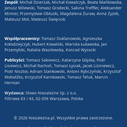
Zespół:
Michał Dzierżak, Michał Kowalczyk, Beata Mańkowska,
Janusz Milewski, Tomasz Grodecki, Sabina Treffler, Aleksander
Mimier, Przemysław Obłuski, Magdalena Żuraw, Anna Zyzek,
Mateusz Mol, Mateusz Święcicki
Współpracownicy:
Tomasz Duklanowski, Agnieszka
Kołodziejczyk, Hubert Kowalski, Mariola Łukawska, Jan
Przemyłski, Natalia Wasilewska, Konrad Wysocki
Publicyści:
Tomasz Sakiewicz, Katarzyna Gójska, Piotr
Lisiewicz, Michał Rachoń, Tomasz Łysiak, Jacek Liziniewicz,
Piotr Nisztor, Adrian Stankowski, Antoni Rybczyński, Krzysztof
Wołodźko, Krzysztof Karnkowski, Tomasz Teluk, Marcin
Herman
Wydawca:
Słowo Niezależne Sp. z o.o.
Filtrowa 63 / 43, 02-056 Warszawa, Polska
© 2026 Niezależna.pl. Wszystkie prawa zastrzeżone.