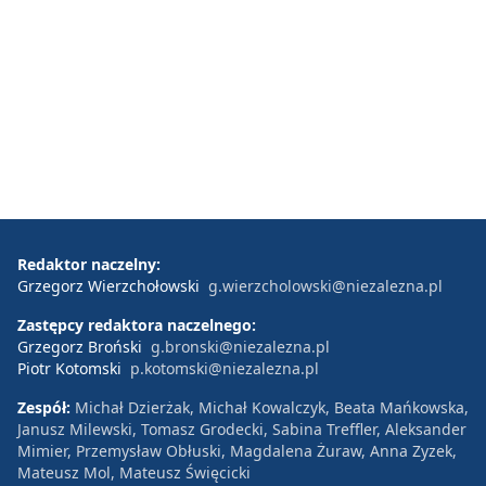
Redaktor naczelny:
Grzegorz Wierzchołowski
g.wierzcholowski@niezalezna.pl
Zastępcy redaktora naczelnego:
Grzegorz Broński
g.bronski@niezalezna.pl
Piotr Kotomski
p.kotomski@niezalezna.pl
Zespół:
Michał Dzierżak, Michał Kowalczyk, Beata Mańkowska,
Janusz Milewski, Tomasz Grodecki, Sabina Treffler, Aleksander
Mimier, Przemysław Obłuski, Magdalena Żuraw, Anna Zyzek,
Mateusz Mol, Mateusz Święcicki