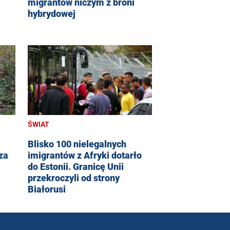
migrantów niczym z broni
hybrydowej
ŚWIAT
Blisko 100 nielegalnych
za
imigrantów z Afryki dotarło
do Estonii. Granicę Unii
przekroczyli od strony
Białorusi