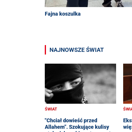
Fajna koszulka
NAJNOWSZE ŚWIAT
ŚWIAT
ŚWI
"Chciał dowieść przed
Eks
Allahem". Szokujące kulisy
wię