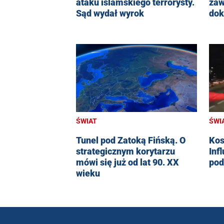
ataku islamskiego terrorysty.
zaw
Sąd wydał wyrok
dok
ŚWIAT
ŚWI
Tunel pod Zatoką Fińską. O
Kos
strategicznym korytarzu
Inf
mówi się już od lat 90. XX
pod
wieku