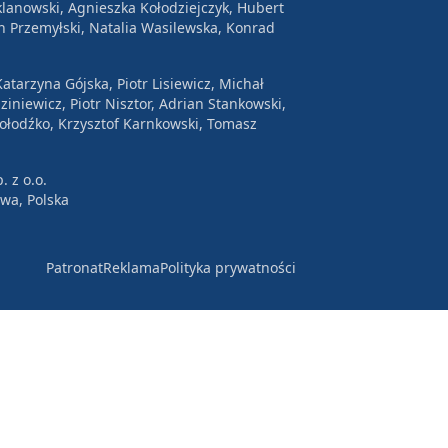
lanowski, Agnieszka Kołodziejczyk, Hubert
n Przemyłski, Natalia Wasilewska, Konrad
atarzyna Gójska, Piotr Lisiewicz, Michał
ziniewicz, Piotr Nisztor, Adrian Stankowski,
Wołodźko, Krzysztof Karnkowski, Tomasz
. z o.o.
awa, Polska
Patronat
Reklama
Polityka prywatności