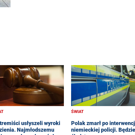
AT
ŚWIAT
tremiści usłyszeli wyroki
Polak zmarł po interwencj
zienia. Najmłodszemu
niemieckiej policji. Będzi