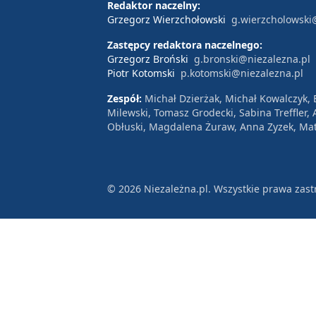
Redaktor naczelny:
Grzegorz Wierzchołowski
g.wierzcholowski
Zastępcy redaktora naczelnego:
Grzegorz Broński
g.bronski@niezalezna.pl
Piotr Kotomski
p.kotomski@niezalezna.pl
Zespół:
Michał Dzierżak, Michał Kowalczyk,
Milewski, Tomasz Grodecki, Sabina Treffler
Obłuski, Magdalena Żuraw, Anna Zyzek, Mat
© 2026 Niezależna.pl. Wszystkie prawa zast