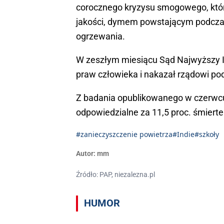
corocznego kryzysu smogowego, który
jakości, dymem powstającym podcza
ogrzewania.
W zeszłym miesiącu Sąd Najwyższy In
praw człowieka i nakazał rządowi pod
Z badania opublikowanego w czerwcu 
odpowiedzialne za 11,5 proc. śmiert
#zanieczyszczenie powietrza
#Indie
#szkoły
Autor:
mm
Źródło: PAP, niezalezna.pl
HUMOR