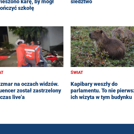
ieszono karę, by mógł
śledztwo
ończyć szkołę
AT
ŚWIAT
zmar na oczach widzów.
Kapibary weszły do
luencer został zastrzelony
parlamentu. To nie pierws
czas live'a
ich wizyta w tym budynku