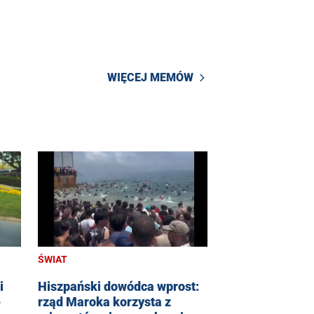
WIĘCEJ MEMÓW
ŚWIAT
i
Hiszpański dowódca wprost:
e
rząd Maroka korzysta z