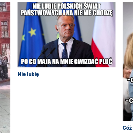
Nie lubię
Cóż