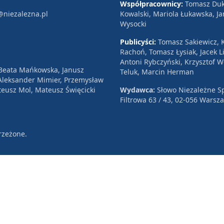
Współpracownicy:
Tomasz Duk
@niezalezna.pl
Kowalski, Mariola Łukawska, Ja
Wysocki
Publicyści:
Tomasz Sakiewicz, K
Rachoń, Tomasz Łysiak, Jacek Li
Antoni Rybczyński, Krzysztof 
 Beata Mańkowska, Janusz
Teluk, Marcin Herman
, Aleksander Mimier, Przemysław
eusz Mol, Mateusz Święcicki
Wydawca:
Słowo Niezależne Sp
Filtrowa 63 / 43, 02-056 Warsz
rzeżone.