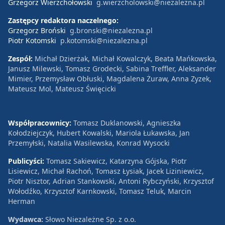
Grzegorz Wierzchołowski
g.wierzcholowski@niezalezna.pl
Zastępcy redaktora naczelnego:
Grzegorz Broński
g.bronski@niezalezna.pl
Piotr Kotomski
p.kotomski@niezalezna.pl
Zespół:
Michał Dzierżak, Michał Kowalczyk, Beata Mańkowska,
Janusz Milewski, Tomasz Grodecki, Sabina Treffler, Aleksander
Mimier, Przemysław Obłuski, Magdalena Żuraw, Anna Zyzek,
Mateusz Mol, Mateusz Święcicki
Współpracownicy:
Tomasz Duklanowski, Agnieszka
Kołodziejczyk, Hubert Kowalski, Mariola Łukawska, Jan
Przemyłski, Natalia Wasilewska, Konrad Wysocki
Publicyści:
Tomasz Sakiewicz, Katarzyna Gójska, Piotr
Lisiewicz, Michał Rachoń, Tomasz Łysiak, Jacek Liziniewicz,
Piotr Nisztor, Adrian Stankowski, Antoni Rybczyński, Krzysztof
Wołodźko, Krzysztof Karnkowski, Tomasz Teluk, Marcin
Herman
Wydawca:
Słowo Niezależne Sp. z o.o.