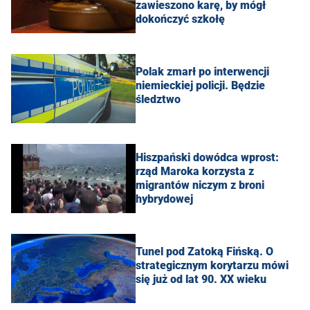
zawieszono karę, by mógł
dokończyć szkołę
Polak zmarł po interwencji
niemieckiej policji. Będzie
śledztwo
Hiszpański dowódca wprost:
rząd Maroka korzysta z
migrantów niczym z broni
hybrydowej
Tunel pod Zatoką Fińską. O
strategicznym korytarzu mówi
się już od lat 90. XX wieku