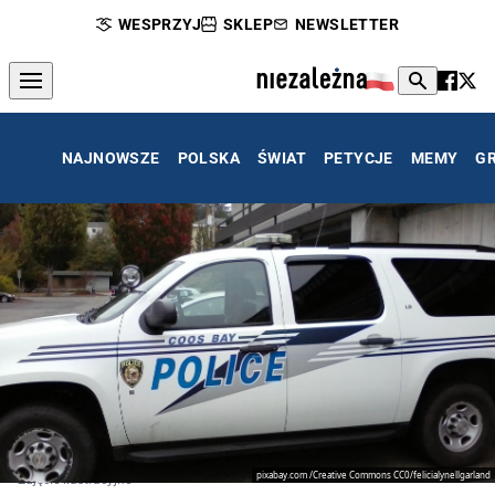
WESPRZYJ
SKLEP
NEWSLETTER
NAJNOWSZE
POLSKA
ŚWIAT
PETYCJE
MEMY
G
pixabay.com /Creative Commons CC0/felicialynellgarland
Zdjęcie ilustracyjne