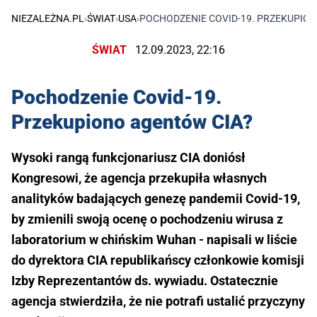
NIEZALEŻNA.PL
›
ŚWIAT
›
USA
›
POCHODZENIE COVID-19. PRZEKUPIO
ŚWIAT
12.09.2023, 22:16
Pochodzenie Covid-19.
Przekupiono agentów CIA?
Wysoki rangą funkcjonariusz CIA doniósł
Kongresowi, że agencja przekupiła własnych
analityków badających genezę pandemii Covid-19,
by zmienili swoją ocenę o pochodzeniu wirusa z
laboratorium w chińskim Wuhan - napisali w liście
do dyrektora CIA republikańscy członkowie komisji
Izby Reprezentantów ds. wywiadu. Ostatecznie
agencja stwierdziła, że nie potrafi ustalić przyczyny