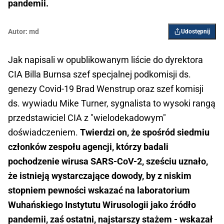
pandemii.
Autor:
md
Udostępnij
Jak napisali w opublikowanym liście do dyrektora
CIA Billa Burnsa szef specjalnej podkomisji ds.
genezy Covid-19 Brad Wenstrup oraz szef komisji
ds. wywiadu Mike Turner, sygnalista to wysoki rangą
przedstawiciel CIA z "wielodekadowym"
doświadczeniem.
Twierdzi on, że spośród siedmiu
członków zespołu agencji, którzy badali
pochodzenie wirusa SARS-CoV-2, sześciu uznało,
że istnieją wystarczające dowody, by z niskim
stopniem pewności wskazać na laboratorium
Wuhańskiego Instytutu Wirusologii jako źródło
pandemii, zaś ostatni, najstarszy stażem - wskazał