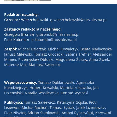
Redaktor naczelny:
Grzegorz Wierzchołowski
g.wierzcholowski@niezalezna.pl
Zastępcy redaktora naczelnego:
Grzegorz Broński
g.bronski@niezalezna.pl
Piotr Kotomski
p.kotomski@niezalezna.pl
Zespół:
Michał Dzierżak, Michał Kowalczyk, Beata Mańkowska,
Janusz Milewski, Tomasz Grodecki, Sabina Treffler, Aleksander
Mimier, Przemysław Obłuski, Magdalena Żuraw, Anna Zyzek,
Mateusz Mol, Mateusz Święcicki
Współpracownicy:
Tomasz Duklanowski, Agnieszka
Kołodziejczyk, Hubert Kowalski, Mariola Łukawska, Jan
Przemyłski, Natalia Wasilewska, Konrad Wysocki
Publicyści:
Tomasz Sakiewicz, Katarzyna Gójska, Piotr
Lisiewicz, Michał Rachoń, Tomasz Łysiak, Jacek Liziniewicz,
Piotr Nisztor, Adrian Stankowski, Antoni Rybczyński, Krzysztof