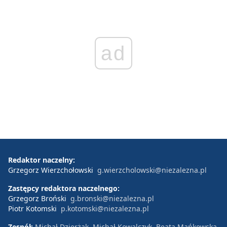
ad
Redaktor naczelny:
Grzegorz Wierzchołowski
g.wierzcholowski@niezalezna.pl
Zastępcy redaktora naczelnego:
Grzegorz Broński
g.bronski@niezalezna.pl
Piotr Kotomski
p.kotomski@niezalezna.pl
Zespół:
Michał Dzierżak, Michał Kowalczyk, Beata Mańkowska,