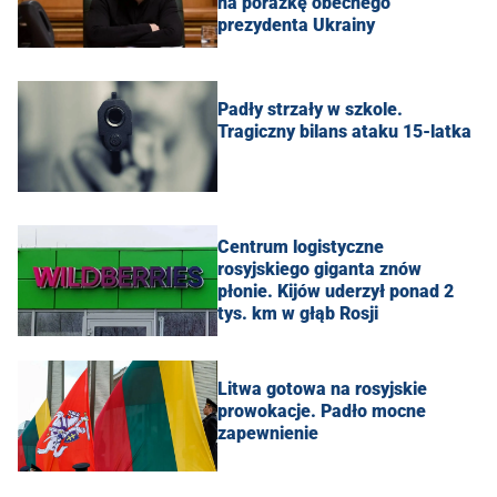
na porażkę obecnego
prezydenta Ukrainy
Padły strzały w szkole.
Tragiczny bilans ataku 15-latka
Centrum logistyczne
rosyjskiego giganta znów
płonie. Kijów uderzył ponad 2
tys. km w głąb Rosji
Litwa gotowa na rosyjskie
prowokacje. Padło mocne
zapewnienie