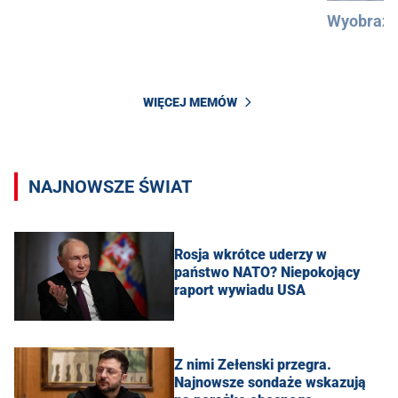
Wyobraźc
WIĘCEJ MEMÓW
NAJNOWSZE ŚWIAT
Rosja wkrótce uderzy w
państwo NATO? Niepokojący
raport wywiadu USA
Z nimi Zełenski przegra.
Najnowsze sondaże wskazują