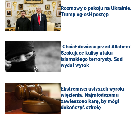
Rozmowy o pokoju na Ukrainie.
Trump ogłosił postęp
"Chciał dowieść przed Allahem".
Szokujące kulisy ataku
islamskiego terrorysty. Sąd
wydał wyrok
Ekstremiści usłyszeli wyroki
więzienia. Najmłodszemu
zawieszono karę, by mógł
dokończyć szkołę