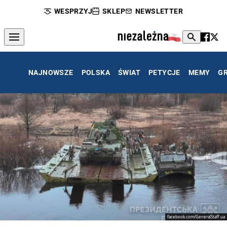
WESPRZYJ
SKLEP
NEWSLETTER
NAJNOWSZE
POLSKA
ŚWIAT
PETYCJE
MEMY
G
facebook.com/GeneralStaff.ua