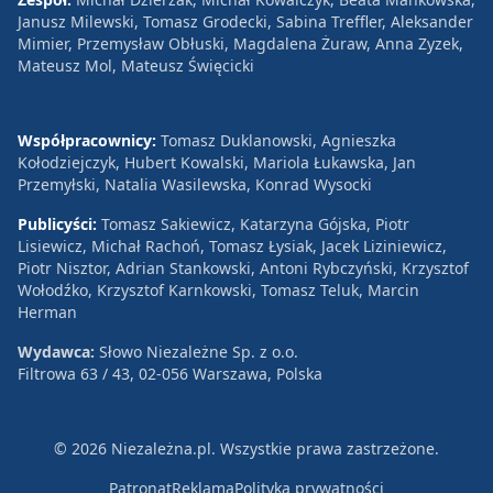
Janusz Milewski, Tomasz Grodecki, Sabina Treffler, Aleksander
Mimier, Przemysław Obłuski, Magdalena Żuraw, Anna Zyzek,
Mateusz Mol, Mateusz Święcicki
Współpracownicy:
Tomasz Duklanowski, Agnieszka
Kołodziejczyk, Hubert Kowalski, Mariola Łukawska, Jan
Przemyłski, Natalia Wasilewska, Konrad Wysocki
Publicyści:
Tomasz Sakiewicz, Katarzyna Gójska, Piotr
Lisiewicz, Michał Rachoń, Tomasz Łysiak, Jacek Liziniewicz,
Piotr Nisztor, Adrian Stankowski, Antoni Rybczyński, Krzysztof
Wołodźko, Krzysztof Karnkowski, Tomasz Teluk, Marcin
Herman
Wydawca:
Słowo Niezależne Sp. z o.o.
Filtrowa 63 / 43, 02-056 Warszawa, Polska
© 2026 Niezależna.pl. Wszystkie prawa zastrzeżone.
Patronat
Reklama
Polityka prywatności