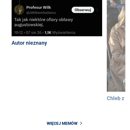
Autor nieznany
Chleb z 
WIĘCEJ MEMÓW