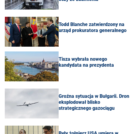
Todd Blanche zatwierdzony na
urząd prokuratora generalnego
Tisza wybrała nowego
kandydata na prezydenta
Groźna sytuacja w Bułgarii. Dron
eksplodował blisko
strategicznego gazociągu
Były żołnierz USA umiera w