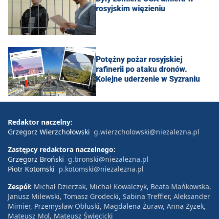
rosyjskim więzieniu
Potężny pożar rosyjskiej
rafinerii po ataku dronów.
Kolejne uderzenie w Syzraniu
Redaktor naczelny:
Grzegorz Wierzchołowski
g.wierzcholowski@niezalezna.pl
Zastępcy redaktora naczelnego:
Grzegorz Broński
g.bronski@niezalezna.pl
Piotr Kotomski
p.kotomski@niezalezna.pl
Zespół:
Michał Dzierżak, Michał Kowalczyk, Beata Mańkowska,
Janusz Milewski, Tomasz Grodecki, Sabina Treffler, Aleksander
Mimier, Przemysław Obłuski, Magdalena Żuraw, Anna Zyzek,
Mateusz Mol, Mateusz Święcicki