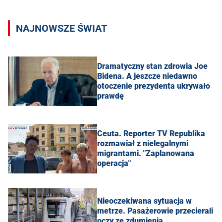
NAJNOWSZE ŚWIAT
Dramatyczny stan zdrowia Joe
Bidena. A jeszcze niedawno
otoczenie prezydenta ukrywało
prawdę
Ceuta. Reporter TV Republika
rozmawiał z nielegalnymi
migrantami. "Zaplanowana
operacja"
Nieoczekiwana sytuacja w
metrze. Pasażerowie przecierali
oczy ze zdumienia