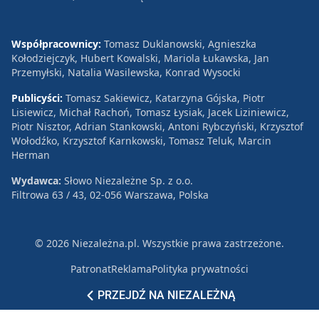
Współpracownicy:
Tomasz Duklanowski, Agnieszka
Kołodziejczyk, Hubert Kowalski, Mariola Łukawska, Jan
Przemyłski, Natalia Wasilewska, Konrad Wysocki
Publicyści:
Tomasz Sakiewicz, Katarzyna Gójska, Piotr
Lisiewicz, Michał Rachoń, Tomasz Łysiak, Jacek Liziniewicz,
Piotr Nisztor, Adrian Stankowski, Antoni Rybczyński, Krzysztof
Wołodźko, Krzysztof Karnkowski, Tomasz Teluk, Marcin
Herman
Wydawca:
Słowo Niezależne Sp. z o.o.
Filtrowa 63 / 43, 02-056 Warszawa, Polska
© 2026 Niezależna.pl. Wszystkie prawa zastrzeżone.
Patronat
Reklama
Polityka prywatności
PRZEJDŹ NA NIEZALEŻNĄ