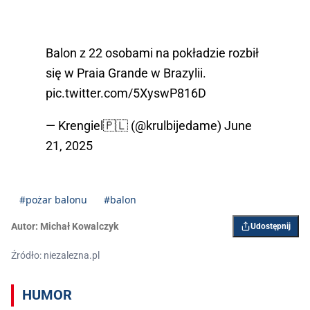
Balon z 22 osobami na pokładzie rozbił
się w Praia Grande w Brazylii.
pic.twitter.com/5XyswP816D
— Krengiel🇵🇱 (@krulbijedame)
June
21, 2025
#pożar balonu
#balon
Autor:
Michał Kowalczyk
Udostępnij
Źródło: niezalezna.pl
HUMOR