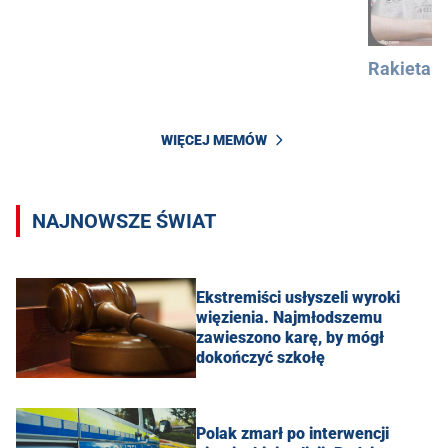
Rakieta
WIĘCEJ MEMÓW
NAJNOWSZE ŚWIAT
Ekstremiści usłyszeli wyroki
więzienia. Najmłodszemu
zawieszono karę, by mógł
dokończyć szkołę
Polak zmarł po interwencji