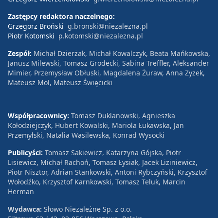
Zastępcy redaktora naczelnego:
Grzegorz Broński
g.bronski@niezalezna.pl
Piotr Kotomski
p.kotomski@niezalezna.pl
Zespół:
Michał Dzierżak, Michał Kowalczyk, Beata Mańkowska,
Janusz Milewski, Tomasz Grodecki, Sabina Treffler, Aleksander
Mimier, Przemysław Obłuski, Magdalena Żuraw, Anna Zyzek,
Mateusz Mol, Mateusz Święcicki
Współpracownicy:
Tomasz Duklanowski, Agnieszka
Kołodziejczyk, Hubert Kowalski, Mariola Łukawska, Jan
Przemyłski, Natalia Wasilewska, Konrad Wysocki
Publicyści:
Tomasz Sakiewicz, Katarzyna Gójska, Piotr
Lisiewicz, Michał Rachoń, Tomasz Łysiak, Jacek Liziniewicz,
Piotr Nisztor, Adrian Stankowski, Antoni Rybczyński, Krzysztof
Wołodźko, Krzysztof Karnkowski, Tomasz Teluk, Marcin
Herman
Wydawca:
Słowo Niezależne Sp. z o.o.