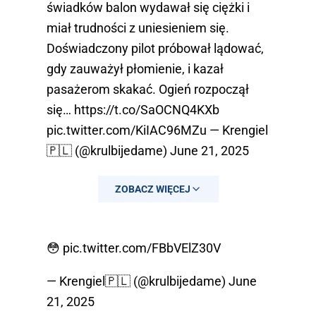
świadków balon wydawał się ciężki i
miał trudności z uniesieniem się.
Doświadczony pilot próbował lądować,
gdy zauważył płomienie, i kazał
pasażerom skakać. Ogień rozpoczął
się…
https://t.co/SaOCNQ4KXb
pic.twitter.com/KiIAC96MZu
— Krengiel
🇵🇱 (@krulbijedame)
June 21, 2025
ZOBACZ WIĘCEJ
😳
pic.twitter.com/FBbVElZ30V
— Krengiel🇵🇱 (@krulbijedame)
June
21, 2025