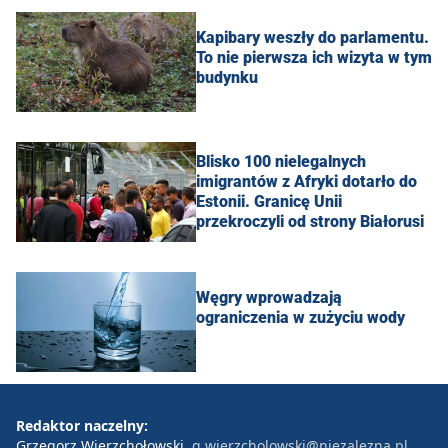
Kapibary weszły do parlamentu.
To nie pierwsza ich wizyta w tym
budynku
Blisko 100 nielegalnych
imigrantów z Afryki dotarło do
Estonii. Granicę Unii
przekroczyli od strony Białorusi
Węgry wprowadzają
ograniczenia w zużyciu wody
Redaktor naczelny:
Grzegorz Wierzchołowski
g.wierzcholowski@niezalezna.pl