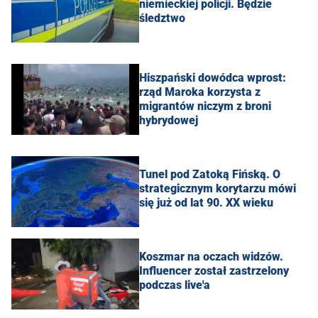
niemieckiej policji. Będzie
śledztwo
Hiszpański dowódca wprost:
rząd Maroka korzysta z
migrantów niczym z broni
hybrydowej
Tunel pod Zatoką Fińską. O
strategicznym korytarzu mówi
się już od lat 90. XX wieku
Koszmar na oczach widzów.
Influencer został zastrzelony
podczas live'a