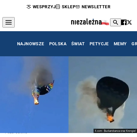
WESPRZYJ
SKLEP
NEWSLETTER
NAJNOWSZE
POLSKA
ŚWIAT
PETYCJE
MEMY
G
X.com - Buckarobanza oraz Krengiel
Pożar balonu