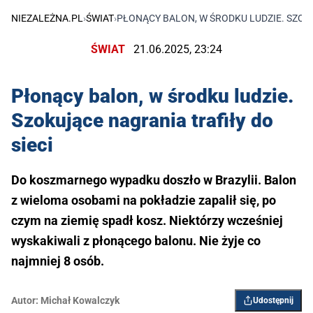
NIEZALEŻNA.PL
›
ŚWIAT
›
PŁONĄCY BALON, W ŚRODKU LUDZIE. SZOK
ŚWIAT
21.06.2025, 23:24
Płonący balon, w środku ludzie.
Szokujące nagrania trafiły do
sieci
Do koszmarnego wypadku doszło w Brazylii. Balon
z wieloma osobami na pokładzie zapalił się, po
czym na ziemię spadł kosz. Niektórzy wcześniej
wyskakiwali z płonącego balonu. Nie żyje co
najmniej 8 osób.
Autor:
Michał Kowalczyk
Udostępnij