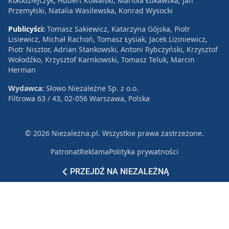
Kołodziejczyk, Hubert Kowalski, Mariola Łukawska, Jan
Przemyłski, Natalia Wasilewska, Konrad Wysocki
Publicyści:
Tomasz Sakiewicz, Katarzyna Gójska, Piotr
Lisiewicz, Michał Rachoń, Tomasz Łysiak, Jacek Liziniewicz,
Piotr Nisztor, Adrian Stankowski, Antoni Rybczyński, Krzysztof
Wołodźko, Krzysztof Karnkowski, Tomasz Teluk, Marcin
Herman
Wydawca:
Słowo Niezależne Sp. z o.o.
Filtrowa 63 / 43, 02-056 Warszawa, Polska
© 2026 Niezależna.pl. Wszystkie prawa zastrzeżone.
Patronat
Reklama
Polityka prywatności
PRZEJDŹ NA NIEZALEŻNĄ