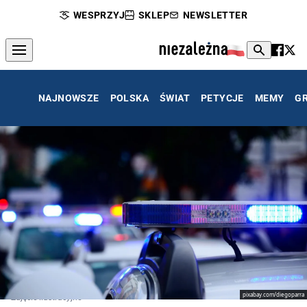
WESPRZYJ
SKLEP
NEWSLETTER
NAJNOWSZE
POLSKA
ŚWIAT
PETYCJE
MEMY
G
pixabay.com/diegoparra
Zdjęcie ilustracyjne