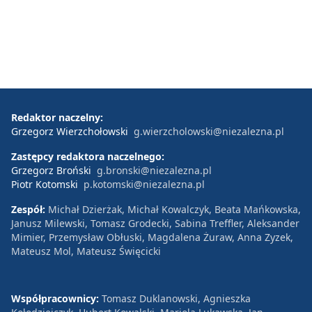
Redaktor naczelny:
Grzegorz Wierzchołowski
g.wierzcholowski@niezalezna.pl
Zastępcy redaktora naczelnego:
Grzegorz Broński
g.bronski@niezalezna.pl
Piotr Kotomski
p.kotomski@niezalezna.pl
Zespół:
Michał Dzierżak, Michał Kowalczyk, Beata Mańkowska,
Janusz Milewski, Tomasz Grodecki, Sabina Treffler, Aleksander
Mimier, Przemysław Obłuski, Magdalena Żuraw, Anna Zyzek,
Mateusz Mol, Mateusz Święcicki
Współpracownicy:
Tomasz Duklanowski, Agnieszka