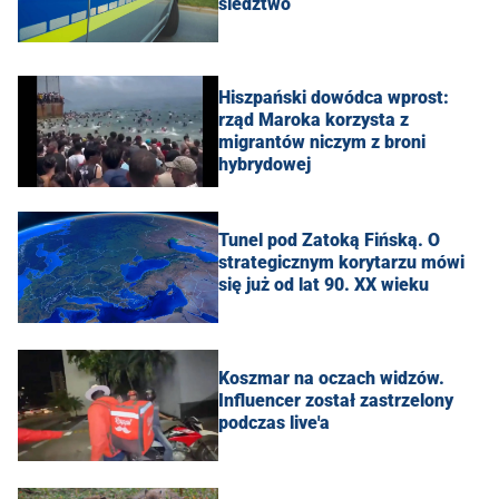
śledztwo
Hiszpański dowódca wprost:
rząd Maroka korzysta z
migrantów niczym z broni
hybrydowej
Tunel pod Zatoką Fińską. O
strategicznym korytarzu mówi
się już od lat 90. XX wieku
Koszmar na oczach widzów.
Influencer został zastrzelony
podczas live'a