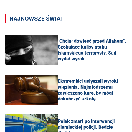
NAJNOWSZE ŚWIAT
"Chciał dowieść przed Allahem".
Szokujące kulisy ataku
islamskiego terrorysty. Sąd
wydał wyrok
Ekstremiści usłyszeli wyroki
więzienia. Najmłodszemu
zawieszono karę, by mógł
dokończyć szkołę
Polak zmarł po interwencji
niemieckiej policji. Będzie