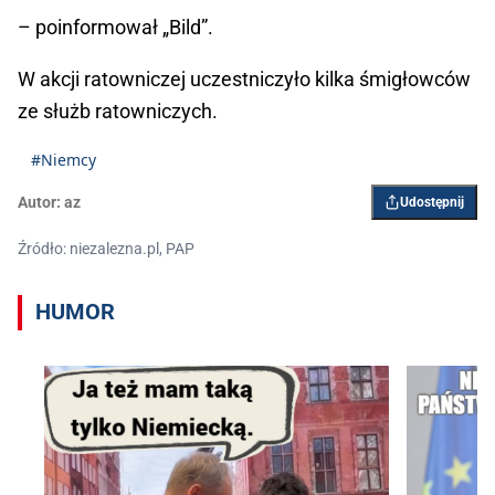
– poinformował „Bild”.
W akcji ratowniczej uczestniczyło kilka śmigłowców
ze służb ratowniczych.
#Niemcy
Autor:
az
Udostępnij
Źródło: niezalezna.pl, PAP
HUMOR