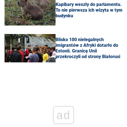
Kapibary weszły do parlamentu.
To nie pierwsza ich wizyta w tym
budynku
Blisko 100 nielegalnych
imigrantów z Afryki dotarło do
Estonii. Granicę Unii
przekroczyli od strony Białorusi
ad