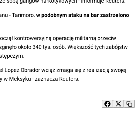
ze sobą gangów narkotykowych - informuje Reuters.
anu - Tarimoro,
w podobnym ataku na bar zastrzelono
oczął kontrowersyjną operację militarną przeciw
ginęło około 340 tys. osób. Większość tych zabójstw
estępczym.
l Lopez Obrador wciąż zmaga się z realizacją swojej
cy w Meksyku - zaznacza Reuters.