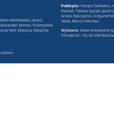
Publicyści:
Tomasz Sakiewicz, K
Rachoń, Tomasz Łysiak, Jacek Li
Antoni Rybczyński, Krzysztof 
 Beata Mańkowska, Janusz
Teluk, Marcin Herman
, Aleksander Mimier, Przemysław
eusz Mol, Mateusz Święcicki
Wydawca:
Słowo Niezależne Sp
Filtrowa 63 / 43, 02-056 Warsz
rzeżone.