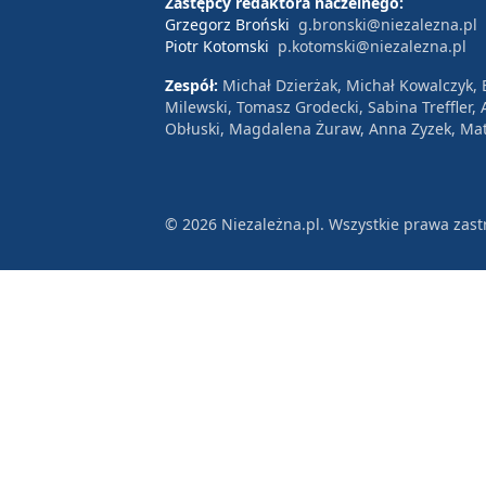
Zastępcy redaktora naczelnego:
Grzegorz Broński
g.bronski@niezalezna.pl
Piotr Kotomski
p.kotomski@niezalezna.pl
Zespół:
Michał Dzierżak, Michał Kowalczyk,
Milewski, Tomasz Grodecki, Sabina Treffler
Obłuski, Magdalena Żuraw, Anna Zyzek, Mat
© 2026 Niezależna.pl. Wszystkie prawa zast