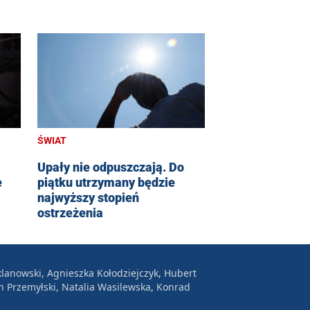
ŚWIAT
Upały nie odpuszczają. Do
e
piątku utrzymany będzie
najwyższy stopień
ostrzeżenia
lanowski, Agnieszka Kołodziejczyk, Hubert
n Przemyłski, Natalia Wasilewska, Konrad