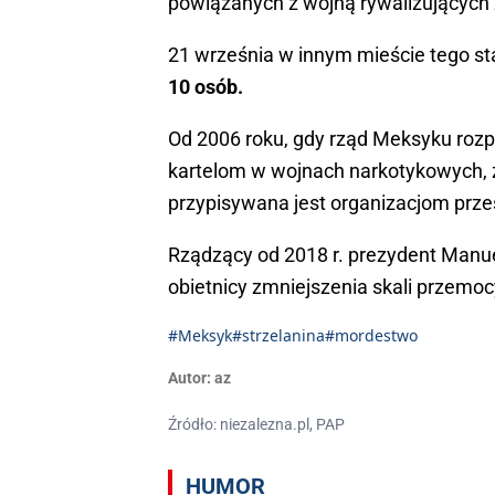
powiązanych z wojną rywalizujących 
21 września w innym mieście tego st
10 osób.
Od 2006 roku, gdy rząd Meksyku rozp
kartelom w wojnach narkotykowych, z
przypisywana jest organizacjom prz
Rządzący od 2018 r. prezydent Manue
obietnicy zmniejszenia skali przemo
#Meksyk
#strzelanina
#mordestwo
Autor:
az
Źródło: niezalezna.pl, PAP
HUMOR