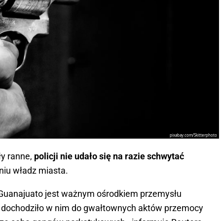
pixabay.com/Skitterphoto
ły ranne,
policji nie udało się na razie schwytać
niu władz miasta.
Guanajuato jest ważnym ośrodkiem przemysłu
h dochodziło w nim do gwałtownych aktów przemocy