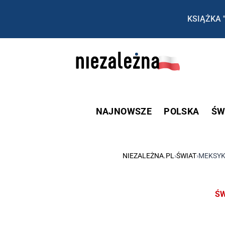
KSIĄŻKA 
NAJNOWSZE
POLSKA
ŚW
NIEZALEŻNA.PL
›
ŚWIAT
›
MEKSYK:
ŚW