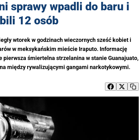
i sprawy wpadli do baru i
bili 12 osób
iegły wtorek w godzinach wieczornych sześć kobiet i
arów w meksykańskim mieście Iraputo. Informację
ie pierwsza śmiertelna strzelanina w stanie Guanajuato,
ojna między rywalizującymi gangami narkotykowymi.