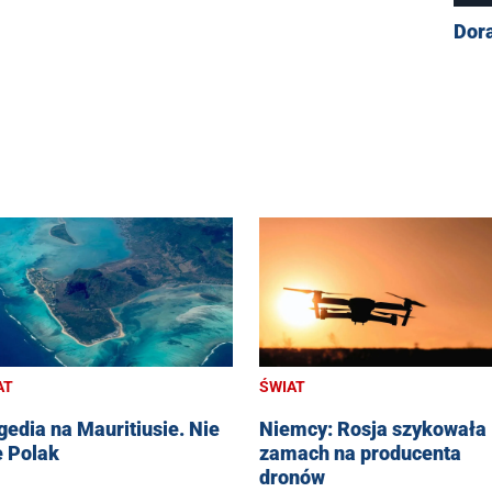
Dor
AT
ŚWIAT
gedia na Mauritiusie. Nie
Niemcy: Rosja szykowała
e Polak
zamach na producenta
dronów