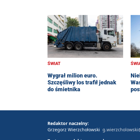
ŚWIAT
ŚWI
Wygrał milion euro.
Nie
Szczęśliwy los trafił jednak
Was
do śmietnika
pos
Redaktor naczelny:
Grzegorz Wierzchołowski
g.wierzcholowski