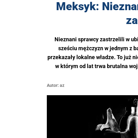
Meksyk: Nieznan
za
Nieznani sprawcy zastrzelili w ub
sześciu mężczyzn w jednym z b
przekazały lokalne władze. To już n
w którym od lat trwa brutalna w
Autor:
az