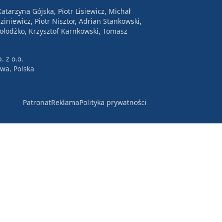
atarzyna Gójska, Piotr Lisiewicz, Michał
ziniewicz, Piotr Nisztor, Adrian Stankowski,
Wołodźko, Krzysztof Karnkowski, Tomasz
. z o.o.
awa, Polska
Patronat
Reklama
Polityka prywatności