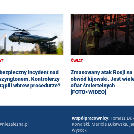
AT
ŚWIAT
bezpieczny incydent nad
Zmasowany atak Rosji na
zyngtonem. Kontrolerzy
obwód kijowski. Jest wiel
tąpili wbrew procedurze?
ofiar śmiertelnych
[FOTO+WIDEO]
Współpracownicy:
Tomasz Duk
@niezalezna.pl
Kowalski, Mariola Łukawska, Ja
Wysocki