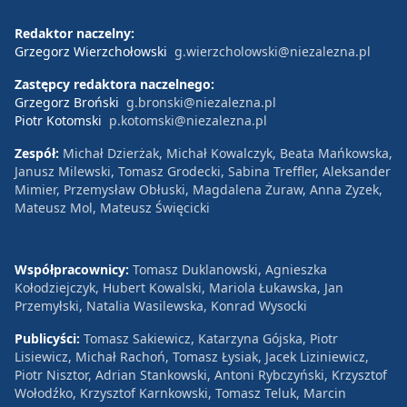
Redaktor naczelny:
Grzegorz Wierzchołowski
g.wierzcholowski@niezalezna.pl
Zastępcy redaktora naczelnego:
Grzegorz Broński
g.bronski@niezalezna.pl
Piotr Kotomski
p.kotomski@niezalezna.pl
Zespół:
Michał Dzierżak, Michał Kowalczyk, Beata Mańkowska,
Janusz Milewski, Tomasz Grodecki, Sabina Treffler, Aleksander
Mimier, Przemysław Obłuski, Magdalena Żuraw, Anna Zyzek,
Mateusz Mol, Mateusz Święcicki
Współpracownicy:
Tomasz Duklanowski, Agnieszka
Kołodziejczyk, Hubert Kowalski, Mariola Łukawska, Jan
Przemyłski, Natalia Wasilewska, Konrad Wysocki
Publicyści:
Tomasz Sakiewicz, Katarzyna Gójska, Piotr
Lisiewicz, Michał Rachoń, Tomasz Łysiak, Jacek Liziniewicz,
Piotr Nisztor, Adrian Stankowski, Antoni Rybczyński, Krzysztof
Wołodźko, Krzysztof Karnkowski, Tomasz Teluk, Marcin