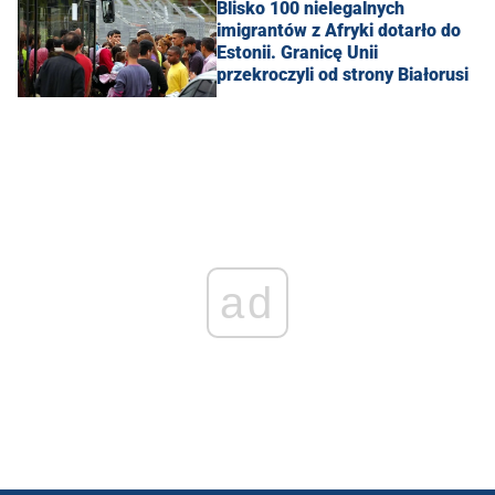
Blisko 100 nielegalnych
imigrantów z Afryki dotarło do
Estonii. Granicę Unii
przekroczyli od strony Białorusi
ad