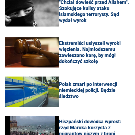
"Chciał dowieść przed Allahem".
Szokujące kulisy ataku
islamskiego terrorysty. Sąd
wydał wyrok
Ekstremiści usłyszeli wyroki
więzienia. Najmłodszemu
zawieszono karę, by mógł
dokończyć szkołę
Polak zmarł po interwencji
niemieckiej policji. Będzie
śledztwo
Hiszpański dowódca wprost:
rząd Maroka korzysta z
migrantów niczym z broni