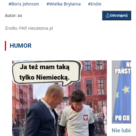
#Boris Johnson
#Wielka Brytania
#Indie
Autor:
as
Udostępnij
Źródło: PAP, niezalezna.pl
HUMOR
Nie lubię