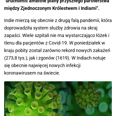
"uruchomić ambitne plany przyszłego partnerstwa
między Zjednoczonym Królestwem i Indiami".
Indie mierzą się obecnie z drugą falą pandemii, która
doprowadziła system służby zdrowia na skraj
zapaści. Wiele szpitali nie ma wystarczająco łóżek i
tlenu dla pacjentów z Covid-19. W poniedziałek w
kraju pobity został zarówno rekord nowych zakażeń
(273,8 tys.), jak i zgonów (1619). W Indiach notuje
się obecnie najwięcej nowych infekcji
koronawirusem na świecie.