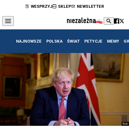
WESPRZYJ
SKLEP
NEWSLETTER
NAJNOWSZE
POLSKA
ŚWIAT
PETYCJE
MEMY
G
flickr