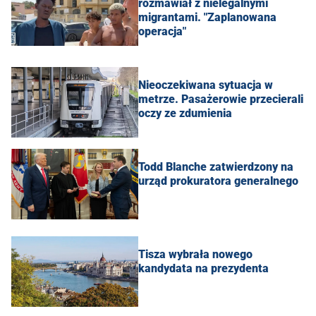
rozmawiał z nielegalnymi
migrantami. "Zaplanowana
operacja"
Nieoczekiwana sytuacja w
metrze. Pasażerowie przecierali
oczy ze zdumienia
Todd Blanche zatwierdzony na
urząd prokuratora generalnego
Tisza wybrała nowego
kandydata na prezydenta