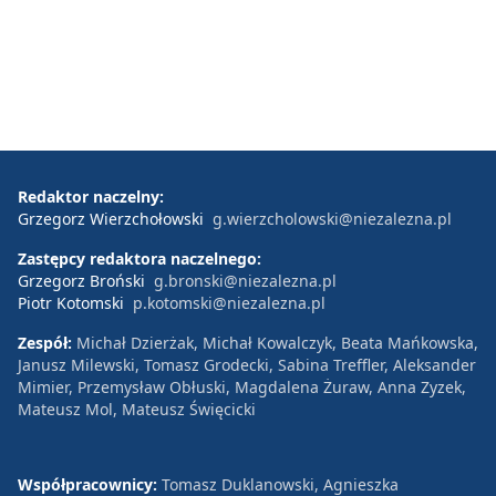
Redaktor naczelny:
Grzegorz Wierzchołowski
g.wierzcholowski@niezalezna.pl
Zastępcy redaktora naczelnego:
Grzegorz Broński
g.bronski@niezalezna.pl
Piotr Kotomski
p.kotomski@niezalezna.pl
Zespół:
Michał Dzierżak, Michał Kowalczyk, Beata Mańkowska,
Janusz Milewski, Tomasz Grodecki, Sabina Treffler, Aleksander
Mimier, Przemysław Obłuski, Magdalena Żuraw, Anna Zyzek,
Mateusz Mol, Mateusz Święcicki
Współpracownicy:
Tomasz Duklanowski, Agnieszka