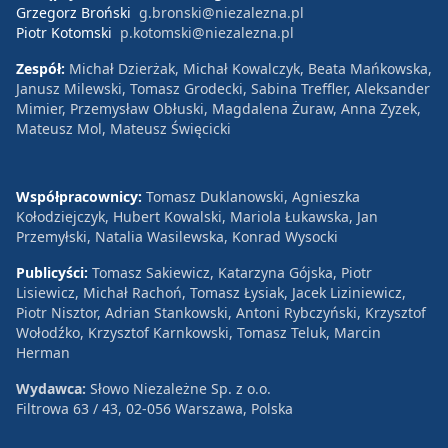
Grzegorz Broński
g.bronski@niezalezna.pl
Piotr Kotomski
p.kotomski@niezalezna.pl
Zespół:
Michał Dzierżak, Michał Kowalczyk, Beata Mańkowska,
Janusz Milewski, Tomasz Grodecki, Sabina Treffler, Aleksander
Mimier, Przemysław Obłuski, Magdalena Żuraw, Anna Zyzek,
Mateusz Mol, Mateusz Święcicki
Współpracownicy:
Tomasz Duklanowski, Agnieszka
Kołodziejczyk, Hubert Kowalski, Mariola Łukawska, Jan
Przemyłski, Natalia Wasilewska, Konrad Wysocki
Publicyści:
Tomasz Sakiewicz, Katarzyna Gójska, Piotr
Lisiewicz, Michał Rachoń, Tomasz Łysiak, Jacek Liziniewicz,
Piotr Nisztor, Adrian Stankowski, Antoni Rybczyński, Krzysztof
Wołodźko, Krzysztof Karnkowski, Tomasz Teluk, Marcin
Herman
Wydawca:
Słowo Niezależne Sp. z o.o.
Filtrowa 63 / 43, 02-056 Warszawa, Polska