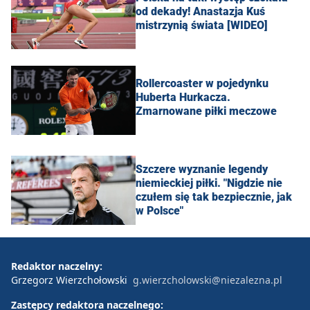
od dekady! Anastazja Kuś
mistrzynią świata [WIDEO]
Rollercoaster w pojedynku
Huberta Hurkacza.
Zmarnowane piłki meczowe
Szczere wyznanie legendy
niemieckiej piłki. "Nigdzie nie
czułem się tak bezpiecznie, jak
w Polsce"
Redaktor naczelny:
Grzegorz Wierzchołowski
g.wierzcholowski@niezalezna.pl
Zastępcy redaktora naczelnego: