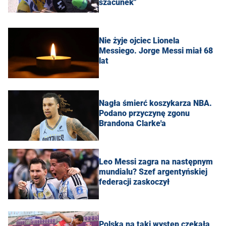
szacunek"
Nie żyje ojciec Lionela
Messiego. Jorge Messi miał 68
lat
Nagła śmierć koszykarza NBA.
Podano przyczynę zgonu
Brandona Clarke'a
Leo Messi zagra na następnym
mundialu? Szef argentyńskiej
federacji zaskoczył
Polska na taki występ czekała